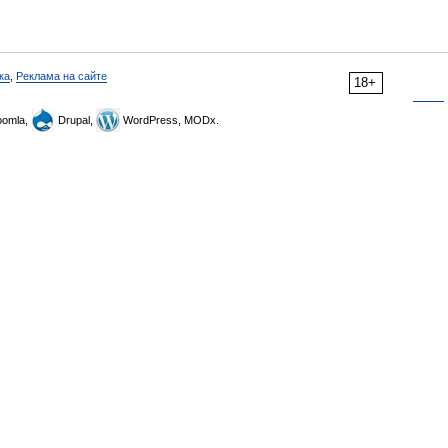
ка
,
Реклама на сайте
18+
omla,
Drupal,
WordPress, MODx.