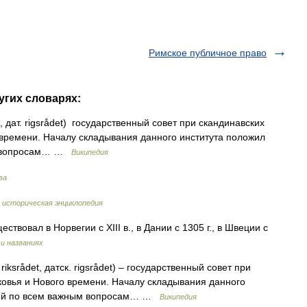
Римское публичное право
угих словарях:
et, дат. rigsrådet) государственный совет при скандинавских
времени. Началу складывания данного института положил
ым вопросам… …
Википедия
ва
 историческая энциклопедия
ествовал в Норвегии с XIII в., в Дании с 1305 г., в Швеции с
и названиях
riksrådet, датск. rigsrådet) – государственный совет при
овья и Нового времени. Началу складывания данного
олей по всем важным вопросам… …
Википедия