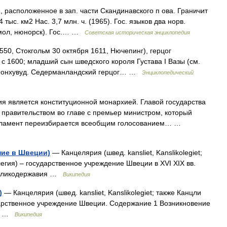
, расположенное в зап. части Скандинавского п ова. Граничит
ыс. км2 Нас. 3,7 млн. ч. (1965). Гос. языков два норв.
смол, нюнорск). Гос.… …
Советская историческая энциклопедия
1550, Стокгольм 30 октября 1611, Нючепинг), герцог
с 1600; младший сын шведского короля Густава I Вазы (см.
ейонхувуд. Седерманландский герцог… …
Энциклопедический
 является конституционной монархией. Главой государства
я правительством во главе с премьер министром, который
рламент переизбирается всеобщим голосованием… …
ние в Швеции)
— Канцелярия (швед. kansliet, Kanslikolegiet;
егия) – государственное учреждение Швеции в XVI XIX вв.
Великодержавия …
Википедия
)
— Канцелярия (швед. kansliet, Kanslikolegiet; также Канцли
дарственное учреждение Швеции. Содержание 1 Возникновение
д» …
Википедия