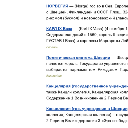
НОРВЕГИЯ
— (Norge) гос во в Сев. Европе
с Швецией, Финляндией и СССР. Площ. 324 т
риксмол (букмол) и новонорвежский (лан
КАРЛ IX Ваза
— (Karl IX Vasa) (4 октября 
Седерманландский с 1560, король Швеции 
ГУСТАВ I Ваза) и королевы Маргареты Л
словарь
Политическая система Швеции
— Швеция
является король. Государство управляетс
выбирается парламентом Риксдагом. Па
Википедия
Канцелярия (государственное учрежде
также Канцли коллегия, Канцелярская колл
Содержание 1 Возникновение 2 Период 
Канцелярия (гос. учреждение в Швеции
коллегия, Канцелярская коллегия) – госу
2 Период Великодержавия 3 «Эра свобо