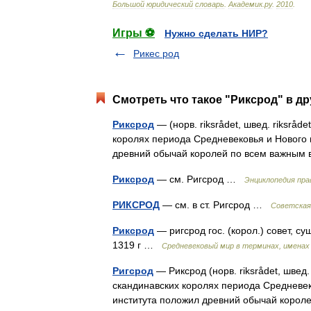
Большой
юридический
словарь
.
Академик
.
ру
.
2010
.
Игры ⚽
Нужно сделать НИР?
Рикес род
Смотреть что такое "Риксрод" в др
Риксрод
— (норв. riksrådet, швед. riksråd
королях периода Средневековья и Нового 
древний обычай королей по всем важн
Риксрод
— см. Ригсрод …
Энциклопедия пра
РИКСРОД
— см. в ст. Ригсрод …
Советская
Риксрод
— ригсрод гос. (корол.) совет, сущ
1319 г …
Средневековый мир в терминах, именах 
Ригсрод
— Риксрод (норв. riksrådet, швед. 
скандинавских королях периода Средневек
института положил древний обычай кор