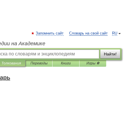
Запомнить сайт
Словарь на свой сайт
RU
едии на Академике
Найти!
Толкования
Переводы
Книги
Игры ⚽
арь