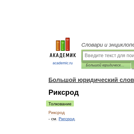
Словари и энциклоп
academic.ru
Большой юридический словарь
Большой юридический слов
Риксрод
Толкование
Риксрод
-
см
.
Ригсрод
.