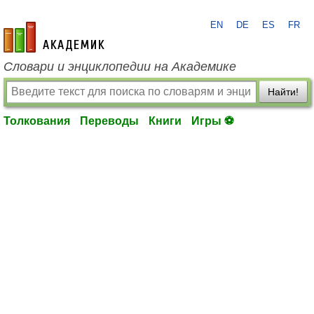
EN
DE
ES
FR
academic.ru
Словари и энциклопедии на Академике
Найти!
Толкования
Переводы
Книги
Игры ⚽