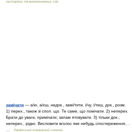
застарілих та маловживаних слів
замічати
— а/ю, а/єш, недок., замі/тити, і/чу, і/тиш, док., розм.
1) перех., також зі спол. що. Те саме, що помічати. 2) неперех.
Брати до уваги, примічати; запам ятовувати. 3) тільки док.,
неперех., рідко. Висловити вголос яке небудь спостереження,…
…
Український тлумачний словник