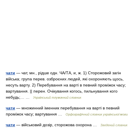
чати
— чат, мн., рідше одн. ЧА/ТА, и, ж. 1) Сторожовий загін
війська; група перев. озброєних людей, які охороняють щось,
несуть варту. 2) Перебування на варті в певний проміжок часу;
вартування. || перен. Очікування когось, пильнування кого
небудь;… …
Український тлумачний словник
чати
— множинний іменник перебування на варті в певний
проміжок часу; вартування …
Орфографічний словник української мови
чати
— військовий дозір, сторожова охорона …
Зведений словник