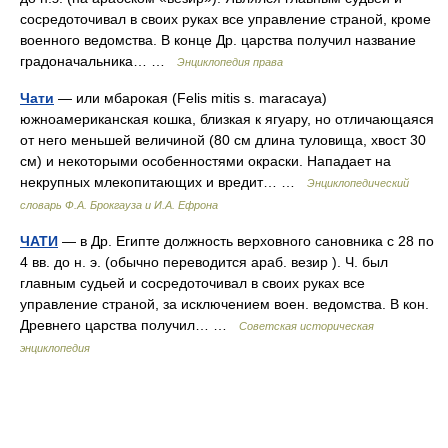
сосредоточивал в своих руках все управление страной, кроме
военного ведомства. В конце Др. царства получил название
градоначальника… …
Энциклопедия права
Чати
— или мбарокая (Felis mitis s. maracaya)
южноамериканская кошка, близкая к ягуару, но отличающаяся
от него меньшей величиной (80 см длина туловища, хвост 30
см) и некоторыми особенностями окраски. Нападает на
некрупных млекопитающих и вредит… …
Энциклопедический
словарь Ф.А. Брокгауза и И.А. Ефрона
ЧАТИ
— в Др. Египте должность верховного сановника с 28 по
4 вв. до н. э. (обычно переводится араб. везир ). Ч. был
главным судьей и сосредоточивал в своих руках все
управление страной, за исключением воен. ведомства. В кон.
Древнего царства получил… …
Советская историческая
энциклопедия