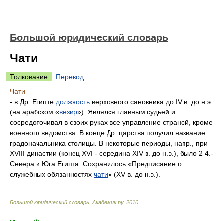
Большой юридический словарь
Чати
Толкование
Перевод
Чати
- в Др. Египте
должность
верховного сановника до IV в. до н.э.
(на арабском «
везир
»). Являлся главным судьей и
сосредоточивал в своих руках все управление страной, кроме
военного ведомства. В конце Др. царства получил название
градоначальника столицы. В некоторые периоды, напр., при
XVIII династии (конец XVI - середина XIV в. до н.э.), было 2 4.-
Севера и Юга Египта. Сохранилось «Предписание о
служебных обязанностях
чати
» (XV в. до н.э.).
Большой юридический словарь
.
Академик.ру
.
2010
.