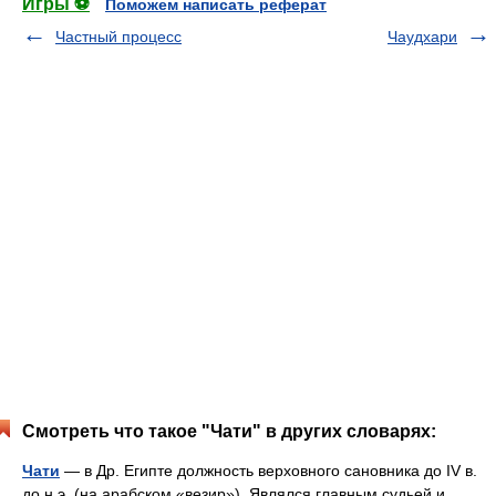
Игры ⚽
Поможем написать реферат
Частный процесс
Чаудхари
Смотреть что такое "Чати" в других словарях:
Чати
— в Др. Египте должность верховного сановника до IV в.
до н.э. (на арабском «везир»). Являлся главным судьей и