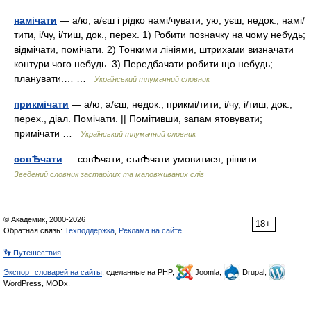
намічати
— а/ю, а/єш і рідко намі/чувати, ую, уєш, недок., намі/
тити, і/чу, і/тиш, док., перех. 1) Робити позначку на чому небудь;
відмічати, помічати. 2) Тонкими лініями, штрихами визначати
контури чого небудь. 3) Передбачати робити що небудь;
планувати.… …
Український тлумачний словник
прикмічати
— а/ю, а/єш, недок., прикмі/тити, і/чу, і/тиш, док.,
перех., діал. Помічати. || Помітивши, запам ятовувати;
примічати …
Український тлумачний словник
совѢчати
— совѢчати, съвѢчати умовитися, рішити …
Зведений словник застарілих та маловживаних слів
© Академик, 2000-2026
18+
Обратная связь:
Техподдержка
,
Реклама на сайте
👣 Путешествия
Экспорт словарей на сайты
, сделанные на PHP,
Joomla,
Drupal,
WordPress, MODx.