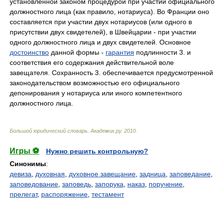
установленной законом процедурой при участии официального
должностного лица (как правило, нотариуса). Во Франции оно
составляется при участии двух нотариусов (или одного в
присутствии двух свидетелей), в Швейцарии - при участии
одного должностного лица и двух свидетелей. Основное
достоинство
данной формы -
гарантия
подлинности 3. и
соответствия его содержания действительной воле
завещателя. Сохранность 3. обеспечивается предусмотренной
законодательством возможностью его официального
депонирования у нотариуса или иного компетентного
должностного лица.
Большой юридический словарь
.
Академик.ру
.
2010
.
Игры ⚽
Нужно решить контрольную?
Синонимы
:
девиза
,
духовная
,
духовное завещание
,
задница
,
заповедание
,
заповедование
,
заповедь
,
запорука
,
наказ
,
поручение
,
прелегат
,
распоряжение
,
тестамент