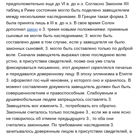
предположительно еще до VI в. до н.э. Согласно Законом XII
таблиц в Риме состояние могло быть поделено завещателем
между несколькими наследниками. В Греции такая форма 3.
была принята лишь в III в. до н.э. В свое время Солон
дополнил
закон
о 3. тремя новыми положениями: приемные
сыновья не могли быть наследниками; 3. могло быть
составлено даже в том случае, если у завещателя не было
законных сыновей; 3. могло быть составлено только по доброй
воле. Сначала завещатель выражал свою последнюю волю
устно, в присутствии свидетелей, позже она уже стала
фиксироваться письменно, этот документ скреплялся печатью
и передавался доверенному лицу. В эпоху эллинизма в Египте
3. оформлял гос-ный чиновник, у которого оно и хранилось. В
момент составления документа завещатель должен был быть
совершеннолетним и правоспособным. Слабоумным и
душевнобольным людям запрещалось составлять 3.
Завещатель мог изменить 3., потребовать его обратно.
Законным считалось только последнее 3., если же в нем ясно
не говорилось об отмене предыдущего 3., то оба они
считались законными. По требованию наследников 3.
зачитывалось доверенным лицом в присутствии свидетелей, а