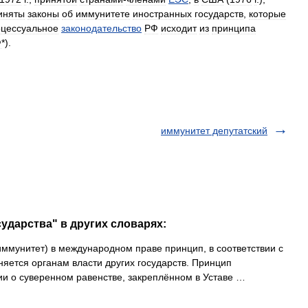
иняты
законы
об
иммунитете
иностранных
государств
,
которые
цессуальное
законодательство
РФ
исходит
из
принципа
Ф
*).
иммунитет депутатский
ударства" в других словарях:
ммунитет) в международном праве принцип, в соответствии с
няется органам власти других государств. Принцип
ии о суверенном равенстве, закреплённом в Уставе …