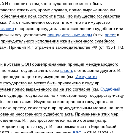
ый
И
.
г
.
состоит
в
том
,
что
государство
не
может
быть
качестве
ответчика
,
кроме
случаев
,
прямо
выраженного
им
обеспечения
иска
состоит
в
том
,
что
имущество
государства
ска
.
И
.
г
.
от
исполнения
состоит
в
том
,
что
на
имущество
ыскание
в
порядке
принудительного
исполнения
судебного
или
должны
осуществляться
принудительные
меры
(
в
т
.
ч
.
арест
в
принудительного
исполнения
уже
вынесенного
судебного
дам
.
Принцип
И
.
г
.
отражен
в
законодательстве
РФ
(
ст
.
435
ГПК
).
ый
в
Уставе
ООН
общепризнанный
принцип
международного
о
не
может
осуществлять
свою
власть
в
отношении
другого
.
И
.
г
.
и
принадлежащее
ему
имущество
(
см
.
Иммунитет
е
государство
не
может
быть
привлечено
к
суду
др
.
учаев
прямо
выраженного
им
на
это
согласия
(
см
.
Судебный
ом
в
суде
др
.
государства
,
но
к
иностранному
государству
-
истцу
без
его
согласия
.
Имущество
иностранного
государства
не
я
иска
аресту
,
секвестру
и
др
.
принудительным
мерам
;
на
него
новании
иностранного
судебного
акта
.
Применение
этих
мер
бственника
.
И
.
г
.
распространяется
на
его
органы
(
напр
.,
и
морские
торговые
суда
.
И
.
г
.
основывается
на
Европейской
1972
г
.,
принятой
странами
-
членами
ЕЭС
;
в
США
(
1976
г
.),