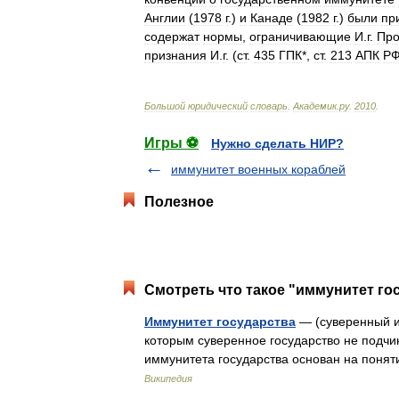
Англии
(
1978
г
.)
и
Канаде
(
1982
г
.)
были
пр
содержат
нормы
,
ограничивающие
И
.
г
.
Про
признания
И
.
г
. (
ст
.
435
ГПК
*,
ст
.
213
АПК
Р
Большой
юридический
словарь
.
Академик
.
ру
.
2010
.
Игры ⚽
Нужно сделать НИР?
иммунитет военных кораблей
Полезное
Смотреть что такое "иммунитет гос
Иммунитет государства
— (суверенный и
которым суверенное государство не подчи
иммунитета государства основан на понят
Википедия