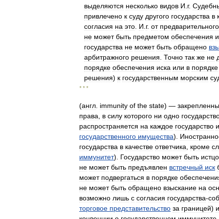
выделяются
несколько
видов
И
.
г
.
Судебн
привлечено
к
суду
другого
государства
в
согласия
на
это
.
И
.
г
.
от
предварительного
не
может
быть
предметом
обеспечения
и
государства
не
может
быть
обращено
вз
арбитражного
решения
.
Точно
так
же
не
порядке
обеспечения
иска
или
в
порядке
решения
)
к
государственным
морским
су
* * *
(
англ
.
immunity
of
the
state
) —
закрепленн
права
,
в
силу
которого
ни
одно
государств
распространяется
на
каждое
государство
государственного
имущества
).
Иностранно
государства
в
качестве
ответчика
,
кроме
сл
иммунитет
).
Государство
может
быть
истц
не
может
быть
предъявлен
встречный
иск
может
подвергаться
в
порядке
обеспечени
не
может
быть
обращено
взыскание
на
ос
возможно
лишь
с
согласия
государства
-
со
торговое
представительство
за
границей
)
конвенции
о
государственном
иммунитете