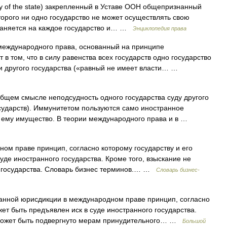
y of the state) закрепленный в Уставе ООН общепризнанный
торого ни одно государство не может осуществлять свою
страняется на каждое государство и… …
Энциклопедия права
еждународного права, основанный на принципе
т в том, что в силу равенства всех государств одно государство
и другого государства («равный не имеет власти… …
бщем смысле неподсудность одного государства суду другого
осударств). Иммунитетом пользуются само иностранное
е ему имущество. В теории международного права и в …
ом праве принцип, согласно которому государству и его
уде иностранного государства. Кроме того, взыскание не
 государства. Словарь бизнес терминов.… …
Словарь бизнес-
анной юрисдикции в международном праве принцип, согласно
жет быть предъявлен иск в суде иностранного государства.
 может быть подвергнуто мерам принудительного… …
Большой