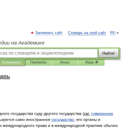
Запомнить сайт
Словарь на свой сайт
RU
едии на Академике
Найти!
Толкования
Переводы
Книги
Игры ⚽
арь
дного
государства
суду
другого
государства
(
см
.
суверенное
ьзуются
само
иностранное
государство
,
его
органы
и
и
международного
права
и
в
международной
практике
обычно