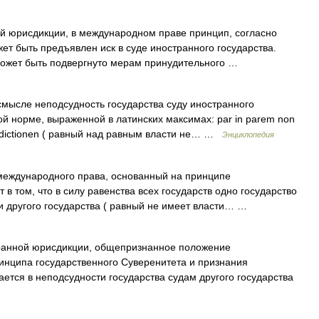
й юрисдикции, в международном праве принцип, согласно
жет быть предъявлен иск в суде иностранного государства.
может быть подвергнуто мерам принудительного …
мысле неподсудность государства суду иностранного
ной норме, выраженной в латинских максимах: par in parem non
urisdictionen ( равный над равным власти не… …
Энциклопедия
еждународного права, основанный на принципе
т в том, что в силу равенства всех государств одно государство
и другого государства ( равный не имеет власти… …
ной юрисдикции, общепризнанное положение
инципа государственного Суверенитета и признания
ается в неподсудности государства судам другого государства