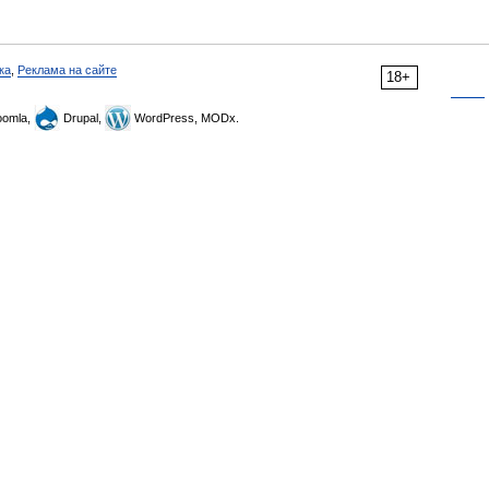
ка
,
Реклама на сайте
18+
omla,
Drupal,
WordPress, MODx.