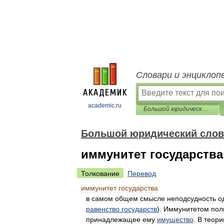
Словари и энциклоп
academic.ru
Большой юридический словарь
Большой юридический слов
иммунитет государства
Толкование
Перевод
иммунитет
государства
в
самом
общем
смысле
неподсудность
о
равенство
государств
).
Иммунитетом
пол
принадлежащее
ему
имущество
.
В
теори