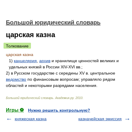
Большой юридический словарь
царская казна
Толкование
царская казна
1)
канцелярия
,
архив
и хранилище ценностей великих и
удельных князей в России XIV-XVI вв.;
2) в Русском государстве с середины XV в. центральное
ведомство
по финансовым вопросам; управляло рядом
областей и некоторыми разрядами населения.
Большой юридический словарь
.
Академик.ру
.
2010
.
Игры ⚽
Нужно решить контрольную?
княжеская казна
казначейская эмиссия