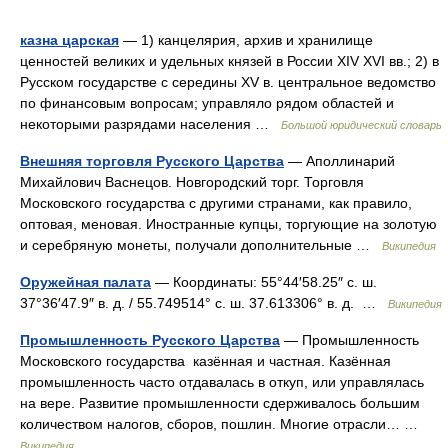
казна царская
— 1) канцелярия, архив и хранилище
ценностей великих и удельных князей в России XIV XVI вв.; 2) в
Русском государстве с середины XV в. центральное ведомство
по финансовым вопросам; управляло рядом областей и
некоторыми разрядами населения …
Большой юридический словарь
Внешняя торговля Русского Царства
— Аполлинарий
Михайлович Васнецов. Новгородский торг. Торговля
Московского государства с другими странами, как правило,
оптовая, меновая. Иностранные купцы, торгующие на золотую
и серебряную монеты, получали дополнительные …
Википедия
Оружейная палата
— Координаты: 55°44′58.25″ с. ш.
37°36′47.9″ в. д. / 55.749514° с. ш. 37.613306° в. д. …
Википедия
Промышленность Русского Царства
— Промышленность
Московского государства казённая и частная. Казённая
промышленность часто отдавалась в откуп, или управлялась
на вере. Развитие промышленности сдерживалось большим
количеством налогов, сборов, пошлин. Многие отрасли… …
Википедия