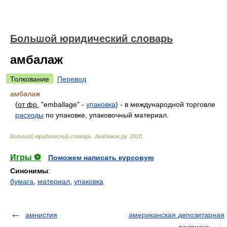
Большой юридический словарь
амбалаж
Толкование
Перевод
амбалаж
(
от фр.
"emballage" -
упаковка
) - в международной торговле
расходы
по упаковке, упаковочный материал.
Большой юридический словарь
.
Академик.ру
.
2010
.
Игры ⚽
Поможем написать курсовую
Синонимы
:
бумага
,
материал
,
упаковка
амнистия
американская депозитарная