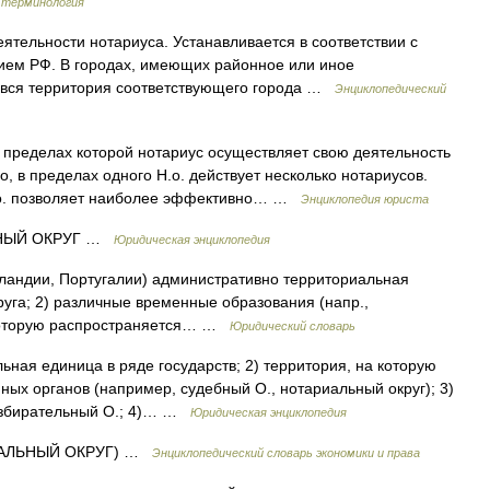
 терминология
ятельности нотариуса. Устанавливается в соответствии с
ием РФ. В городах, имеющих районное или иное
я вся территория соответствующего города …
Энциклопедический
 пределах которой нотариус осуществляет свою деятельность
о, в пределах одного Н.о. действует несколько нотариусов.
Н.о. позволяет наиболее эффективно… …
Энциклопедия юриста
НЫЙ ОКРУГ …
Юридическая энциклопедия
Исландии, Португалии) административно территориальная
уга; 2) различные временные образования (напр.,
а которую распространяется… …
Юридический словарь
ная единица в ряде государств; 2) территория, на которую
ых органов (например, судебный О., нотариальный округ); 3)
 избирательный О.; 4)… …
Юридическая энциклопедия
ИАЛЬНЫЙ ОКРУГ) …
Энциклопедический словарь экономики и права