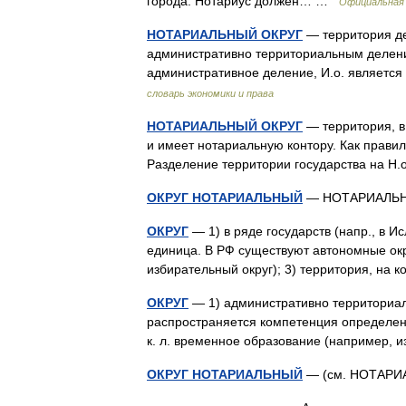
города. Нотариус должен… …
Официальная
НОТАРИАЛЬНЫЙ ОКРУГ
— территория де
административно территориальным делен
административное деление, И.о. являетс
словарь экономики и права
НОТАРИАЛЬНЫЙ ОКРУГ
— территория, в
и имеет нотариальную контору. Как правил
Разделение территории государства на 
ОКРУГ НОТАРИАЛЬНЫЙ
— НОТАРИАЛЬ
ОКРУГ
— 1) в ряде государств (напр., в 
единица. В РФ существуют автономные окр
избирательный округ); 3) территория, н
ОКРУГ
— 1) административно территориаль
распространяется компетенция определенн
к. л. временное образование (например,
ОКРУГ НОТАРИАЛЬНЫЙ
— (см. НОТАР