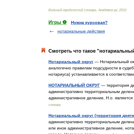
Большой
юридический
словарь
.
Академик
.
ру
.
2010
.
Игры ⚽
Нужна курсовая?
нотариальные действия
Смотреть что такое "нотариальный
Нотариальный округ
— Нотариальный окр
аналогично правилам подсудности в судеб
нотариуса) устанавливается в соответст
НОТАРИАЛЬНЫЙ ОКРУГ
— территория де
административно территориальным делен
административное деление, Н.о. являетс
словарь
Нотариальный округ (территория деяте
административно территориальным делен
или иное административное деление, нота