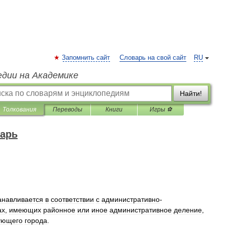
Запомнить сайт
Словарь на свой сайт
RU
едии на Академике
Найти!
Толкования
Переводы
Книги
Игры ⚽
арь
анавливается
в
соответствии
с
административно
-
ах
,
имеющих
районное
или
иное
административное
деление
,
ующего
города
.