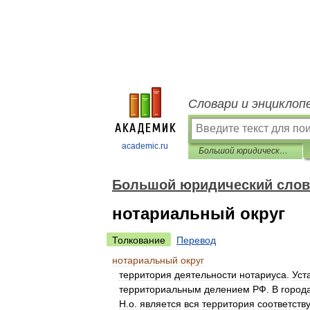
Словари и энциклоп
academic.ru
Большой юридический словарь
Большой юридический слов
нотариальный округ
Толкование
Перевод
нотариальный
округ
территория
деятельности
нотариуса
.
Уст
территориальным
делением
РФ
.
В
город
Н
.
о
.
является
вся
территория
соответств