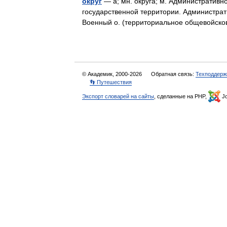
округ
— а; мн. округа; м. Административн
государственной территории. Администрат
Военный о. (территориальное общевойс
© Академик, 2000-2026
Обратная связь:
Техподдерж
👣 Путешествия
Экспорт словарей на сайты
, сделанные на PHP,
Jo