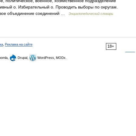
ое, политическое, военное, хозяйственное подразделение
ивный о. Избирательный о. Проводить выборы по округам.
ковое объединение соединений …
Энциклопедический словарь
ка
,
Реклама на сайте
18+
omla,
Drupal,
WordPress, MODx.