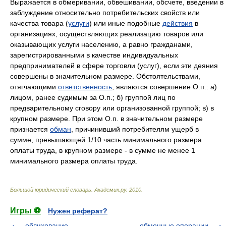
Выражается в обмеривании, обвешивании, обсчете, введении в
заблуждение относительно потребительских свойств или
качества товара (
услуги
) или иные подобные
действия
в
организациях, осуществляющих реализацию товаров или
оказывающих услуги населению, а равно гражданами,
зарегистрированными в качестве индивидуальных
предпринимателей в сфере торговли (услуг), если эти деяния
совершены в значительном размере. Обстоятельствами,
отягчающими
ответственность
, являются совершение О.п.: а)
лицом, ранее судимым за О.п.; б) группой лиц по
предварительному сговору или организованной группой; в) в
крупном размере. При этом О.п. в значительном размере
признается
обман
, причинивший потребителям ущерб в
сумме, превышающей 1/10 часть минимального размера
оплаты труда, в крупном размере - в сумме не менее 1
минимального размера оплаты труда.
Большой юридический словарь
.
Академик.ру
.
2010
.
Игры ⚽
Нужен реферат?
облихование
обменные операции