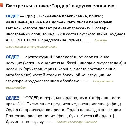
Смотреть что такое "ордер" в других словарях:
ОРДЕР
— (фр.). Письменное предписание, приказ;
назначение, на чье имя должен быть писан переводный
вексель, которое делает ремитент трассенту. Словарь
иностранных слов, вошедших в состав русского языка. Чудинов
А.Н., 1910. ОРДЕР предписание, приказ.… …
Словарь
иностранных слов русского языка
ОРДЕР
— архитектурный, определённое соотношение
несущих (колонна с капителью, базой, иногда с пьедесталом) и
несомых (архитрав, фриз и карниз, вместе составляющие
антаблемент) частей стоечно балочной конструкции, их
структура и художественная обработка.… …
Современная
энциклопедия
ОРДЕР
— ОРДЕР, ордера, мн. ордера, муж. (от франц. ordre
приказ). 1. Письменное предписание, распоряжение (офиц.).
Ордер на производство ареста. Ордер на въезд в новый дом. ||
Платежное распоряжение (фин., бух.). Кассовый ордер. ||
Документ на выдачу… …
Толковый словарь Ушакова