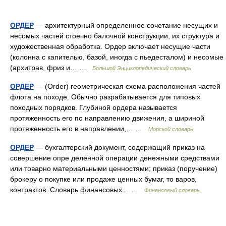
ОРДЕР
— архитектурный определенное сочетание несущих и
несомых частей стоечно балочной конструкции, их структура и
художественная обработка. Ордер включает несущие части
(колонна с капителью, базой, иногда с пьедесталом) и несомые
(архитрав, фриз и… …
Большой Энциклопедический словарь
ОРДЕР
— (Order) геометрическая схема расположения частей
флота на походе. Обычно разрабатывается для типовых
походных порядков. Глубиной ордера называется
протяженность его по направлению движения, а шириной
протяженность его в направлении,… …
Морской словарь
ОРДЕР
— бухгалтерский документ, содержащий приказ на
совершение опре деленной операции денежными средствами
или товарно материальными ценностями; приказ (поручение)
брокеру о покупке или продаже ценных бумаг, то варов,
контрактов. Словарь финансовых… …
Финансовый словарь