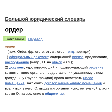
Большой юридический словарь
ордер
Толкование
Перевод
ордер
(
нем.
Order,
фр.
ordre,
от лат.
ordo -
ряд
, порядок) -
1)
официальный документ
, содержащий
приказ
, предписание,
распоряжение
(напр., О. на
обыск
и т.п.);
2)
документ
, удостоверяющий и подтверждающий
решение
компетентного органа о предоставлении указанному в нем
гражданину (группе граждан) права осмотреть
жилое
помещение
, заключить
договор найма жилого помещения
и
вселиться в него. О. выдается органом исполнительной власти,
кроме О. на вселение в
общежитие
;