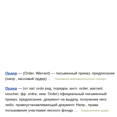
Ордер
— (Order, Warrant) — письменный приказ, предписание
(напр., кассовый ордер) …
Экономико-математический словарь
Ордер
— (от лат. ordo ряд, порядок; англ. order, warrant,
voucher; фр. ordre; нем. Order) официальный письменный
приказ, предписание; документ на выдачу, получение чего
либо; правоустанавливающий документ. Напр., права
пользования участками лесного фонда …
Энциклопедия права