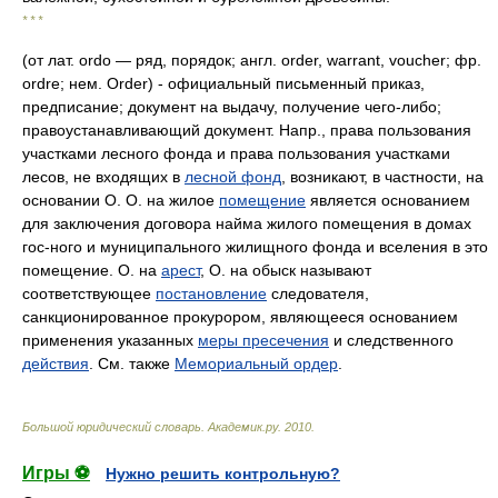
* * *
(от лат. ordo — ряд, порядок; англ. order, warrant, voucher; фр.
ordre; нем. Order) - официальный письменный приказ,
предписание; документ на выдачу, получение чего-либо;
правоустанавливающий документ. Напр., права пользования
участками лесного фонда и права пользования участками
лесов, не входящих в
лесной фонд
, возникают, в частности, на
основании О. О. на жилое
помещение
является основанием
для заключения договора найма жилого помещения в домах
гос-ного и муниципального жилищного фонда и вселения в это
помещение. О. на
арест
, О. на обыск называют
соответствующее
постановление
следователя,
санкционированное прокурором, являющееся основанием
применения указанных
меры пресечения
и следственного
действия
. См. также
Мемориальный ордер
.
Большой юридический словарь
.
Академик.ру
.
2010
.
Игры ⚽
Нужно решить контрольную?