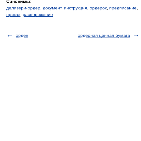
Синонимы
:
деливери-ордер
,
документ
,
инструкция
,
ордерок
,
предписание
,
приказ
,
распоряжение
орден
ордерная ценная бумага