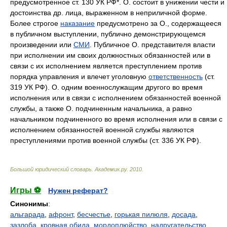
предусмотренное ст. 130 УК РФ*. О. состоит в унижении чести и
достоинства др. лица, выраженном в неприличной форме.
Более строгое
наказание
предусмотрено за О., содержащееся
в публичном выступлении, публично демонстрирующемся
произведении или
СМИ
. Публичное О. представителя власти
при исполнении им своих должностных обязанностей или в
связи с их исполнением является преступлением против
порядка управления и влечет уголовную
ответственность
(ст.
319 УК РФ). О. одним военнослужащим другого во время
исполнения или в связи с исполнением обязанностей военной
службы, а также О. подчиненным начальника, а равно
начальником подчиненного во время исполнения или в связи с
исполнением обязанностей военной службы являются
преступлениями против военной службы (ст. 336 УК РФ).
Большой юридический словарь
.
Академик.ру
.
2010
.
Игры ⚽
Нужен реферат?
Синонимы
:
альгарада
,
афронт
,
бесчестье
,
горькая пилюля
,
досада
,
зазлоба
,
кровная обида
,
мордоплюйство
,
надругательство
,