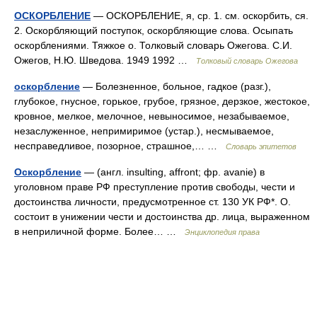
ОСКОРБЛЕНИЕ
— ОСКОРБЛЕНИЕ, я, ср. 1. см. оскорбить, ся.
2. Оскорбляющий поступок, оскорбляющие слова. Осыпать
оскорблениями. Тяжкое о. Толковый словарь Ожегова. С.И.
Ожегов, Н.Ю. Шведова. 1949 1992 …
Толковый словарь Ожегова
оскорбление
— Болезненное, больное, гадкое (разг.),
глубокое, гнусное, горькое, грубое, грязное, дерзкое, жестокое,
кровное, мелкое, мелочное, невыносимое, незабываемое,
незаслуженное, непримиримое (устар.), несмываемое,
несправедливое, позорное, страшное,… …
Словарь эпитетов
Оскорбление
— (англ. insulting, affront; фр. avanie) в
уголовном праве РФ преступление против свободы, чести и
достоинства личности, предусмотренное ст. 130 УК РФ*. О.
состоит в унижении чести и достоинства др. лица, выраженном
в неприличной форме. Более… …
Энциклопедия права