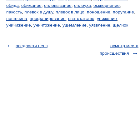
обида
,
обижание
,
оплевывание
,
оплеуха
,
осквернение
,
пакость
,
плевок в душу
,
плевок в лицо
,
поношение
,
поругание
,
пощечина
,
профанирование
,
святотатство
,
унижение
,
уничижение
,
уничтожение
,
ущемление
,
уязвление
,
щелчок
оседлости ценз
осмотр места
происшествия