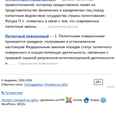
правоотношений, которому предоставлено право на
представительство физических и юридических лиц перед
патентным ведомством государства страны патентования.
Фигура П.п. появилась в связи с тем, что современные
патентные законы… …
Энциклопедия юриста
Патентный поверенный
— 1. Патентными поверенными
признаются граждане, получившие в установленном
настоящим Федеральным законом порядке статус патентного
поверенного и осуществляющие деятельность, связанную с
правовой охраной результатов интеллектуальной деятельности
и… …
Официальная терминология
© Академик, 2000-2026
18+
Обратная связь:
Техподдержка
,
Реклама на сайте
👣 Путешествия
Экспорт словарей на сайты
, сделанные на PHP,
Joomla,
Drupal,
WordPress, MODx.