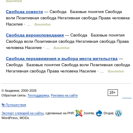
Википедия
Свобода совести
— Свобода Базовые понятия Свобода
воли Позитивная свобода Негативная свобода Права человека
Насилие · …
Википедия
Свобода вероисповедания
— Свобода Базовые понятия
Свобода воли Позитивная свобода Негативная свобода Права
человека Насилие · …
Википедия
Свобода передвижения и выбора места жительства
—
Свобода Базовые понятия Свобода воли Позитивная свобода
Негативная свобода Права человека Насилие · …
Википедия
© Академик, 2000-2026
18+
Обратная связь:
Техподдержка
,
Реклама на сайте
👣 Путешествия
Экспорт словарей на сайты
, сделанные на PHP,
Joomla,
Drupal,
WordPress, MODx.