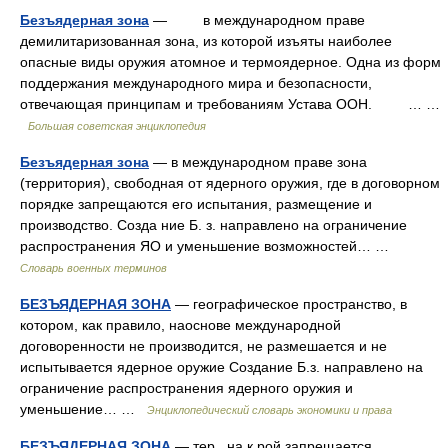
Безъядерная зона
— в международном праве
демилитаризованная зона, из которой изъяты наиболее
опасные виды оружия атомное и термоядерное. Одна из форм
поддержания международного мира и безопасности,
отвечающая принципам и требованиям Устава ООН. … …
Большая советская энциклопедия
Безъядерная зона
— в международном праве зона
(территория), свободная от ядерного оружия, где в договорном
порядке запрещаются его испытания, размещение и
производство. Созда ние Б. з. направлено на ограничение
распространения ЯО и уменьшение возможностей… …
Словарь военных терминов
БЕЗЪЯДЕРНАЯ ЗОНА
— географическое пространство, в
котором, как правило, наоснове международной
договоренности не производится, не размешается и не
испытывается ядерное оружие Создание Б.з. направлено на
ограничение распространения ядерного оружия и
уменьшение… …
Энциклопедический словарь экономики и права
БЕЗЪЯДЕРНАЯ ЗОНА
— тер., на к рой запрещается