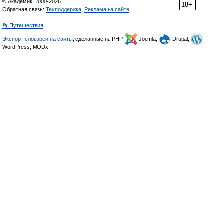
© Академик, 2000-2026
18+
Обратная связь:
Техподдержка
,
Реклама на сайте
👣 Путешествия
Экспорт словарей на сайты
, сделанные на PHP,
Joomla,
Drupal,
WordPress, MODx.