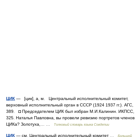
ЦИК
— [цик], а, м. Центральный исполнительный комитет,
верховный исполнительный орган в СССР (1924 1937 гг.). АГС,
389. ◘ Председателем ЦИК был избран М.И.Калинин. ИКПСС,
325. Наталья Павловна, вы провели ревизию портретов членов
ЦИКа? Золотуха,… …
Толковый словарь языка Совдепии
ЦИК
— см. Центральный исполнительный комитет …
Большой