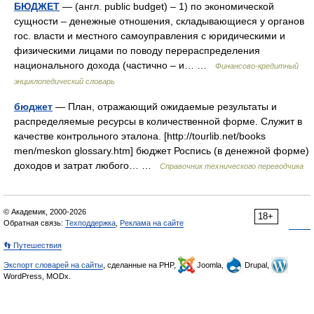
БЮДЖЕТ
— (англ. public budget) – 1) по экономической
сущности – денежные отношения, складывающиеся у органов
гос. власти и местного самоуправления с юридическими и
физическими лицами по поводу перераспределения
национального дохода (частично – и… …
Финансово-кредитный
энциклопедический словарь
бюджет
— План, отражающий ожидаемые результаты и
распределяемые ресурсы в количественной форме. Служит в
качестве контрольного эталона. [http://tourlib.net/books
men/meskon glossary.htm] бюджет Роспись (в денежной форме)
доходов и затрат любого… …
Справочник технического переводчика
© Академик, 2000-2026
18+
Обратная связь:
Техподдержка
,
Реклама на сайте
👣 Путешествия
Экспорт словарей на сайты
, сделанные на PHP,
Joomla,
Drupal,
WordPress, MODx.