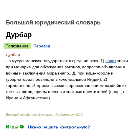
Большой юридический словарь
Дурбар
Толкование
Перевод
Дурбар
- в мусульманских государствах в средние века: 1)
совет
знати
при монархе для обсуждения законов, вопросов объявления
войны и заключения мира (напр., Д. при вице-короле и
губернаторах провинций в колониальной Индии); 2)
торжественный прием в связи с провозглашением важнейших
гос-ных актов, прием послов и знатных посетителей (напр., в
Иране и Афганистане).
Большой юридический словарь
.
Академик.ру
.
2010
.
Игры ⚽
Нужно решить контрольную?