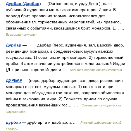
Дурбар (Дарбар)
— (Durbar, перс, и урду Двор ), назв.
публичной аудиенции могольских императоров Индии. В
период брит, правления термин использовался для
обозначения гл. торжественных мероприятий, как правило,
связанных с событиями, касавшимися брит, монархов. 1… …
Всемирная история
Дурбар
— дарбар (перс. аудиенция, зал, царский двор,
резиденция монарха), в средневековых мусульманских
государствах: 1) совет знати при монархе; 2) торжественный
приём. В этом значении употреблялся в колониальной Индии
(Д. при вице короле Индии и …
Большая советская энциклопедия
ДУРБАР
— (перс. дарбар аудиенция, зал, двор, резиденция
монарха) в ср. век. мусульм. гос вах: 1) совет знати при
монархе для обсуждения гос. законов, вопросов объявления
войны и заключения мира. 2) Торжеств. прием по случаю
провозглашения важнейших гос.… …
Советская историческая
энциклопедия
дурбар
— дурб ар, а и дарб ар, а …
Русский орфографический
словарь