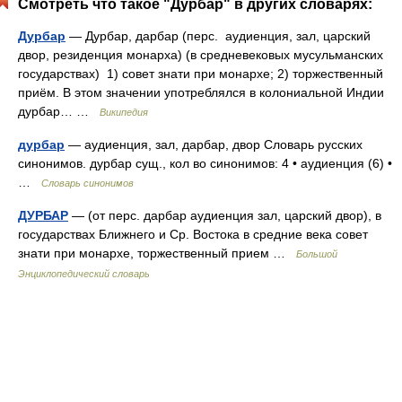
Смотреть что такое "Дурбар" в других словарях:
Дурбар
— Дурбар, дарбар (перс. аудиенция, зал, царский
двор, резиденция монарха) (в средневековых мусульманских
государствах) 1) совет знати при монархе; 2) торжественный
приём. В этом значении употреблялся в колониальной Индии
дурбар… …
Википедия
дурбар
— аудиенция, зал, дарбар, двор Словарь русских
синонимов. дурбар сущ., кол во синонимов: 4 • аудиенция (6) •
…
Словарь синонимов
ДУРБАР
— (от перс. дарбар аудиенция зал, царский двор), в
государствах Ближнего и Ср. Востока в средние века совет
знати при монархе, торжественный прием …
Большой
Энциклопедический словарь