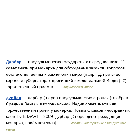
Дурбар
— в мусульманских государствах в средние века: 1)
совет знати при монархе для обсуждения законов, вопросов
объявления войны и заключения мира (напр., Д. при вице
короле и губернаторах провинций в колониальной Индии); 2)
торжественный прием в …
Энциклопедия права
дурбар
— дарбар ( перс.) в мусульманских странах (гл обр. в
Средние Века) и в колониальной Индии совет знати или
торжественный прием у монарха. Новый словарь иностранных
слов. by EdwART, , 2009. дурбар [< перс. двор, резиденция
монарха, приёмная зала] – …
Словарь иностранных слов русского
языка