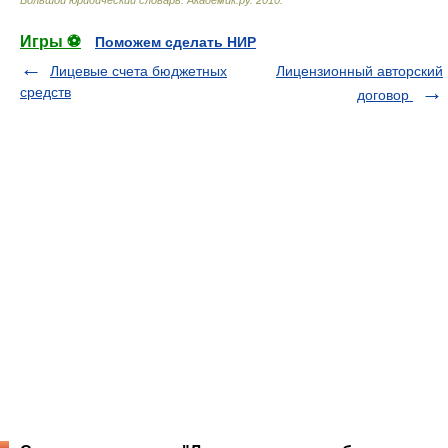
Большой юридический словарь
.
Академик.ру
.
2010
.
Игры ⚽
Поможем сделать НИР
Лицевые счета бюджетных
Лицензионный авторский
средств
договор