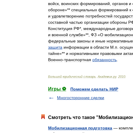
войск
,
воинских
формирований
,
органов
и
обороне
»**
специальных
формирований
к
и
удовлетворению
потребностей
государст
составной
частью
организации
обороны
Р
Конституция
РФ
*,
международные
договор
и
военной
службе
»**,
ФЗ
«
О
мобилизацион
федеральные
законы
и
иные
нормативные
защита
информации
в
области
М
.
п
.
осуще
тайне
»**
и
нормативными
правовыми
акта
Военно
-
транспортная
обязанность
.
Большой
юридический
словарь
.
Академик
.
ру
.
2010
.
Игры ⚽
Поможем сделать НИР
Многосторонние сделки
Смотреть что такое "Мобилизацион
Мобилизационная подготовка
— комплек