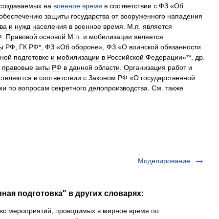
создаваемых
на
военное
время
в
соответствии
с
ФЗ
«
Об
обеспечению
защиты
государства
от
вооруженного
нападения
ва
и
нужд
населения
в
военное
время
.
М
.
п
.
является
Ф
.
Правовой
основой
М
.
п
.
и
мобилизации
является
ы
РФ
,
ГК
РФ
*,
ФЗ
«
Об
обороне
»,
ФЗ
«
О
воинской
обязанности
ной
подготовке
и
мобилизации
в
Российской
Федерации
»**,
др
.
правовые
акты
РФ
в
данной
области
.
Организация
работ
и
ствляются
в
соответствии
с
Законом
РФ
«
О
государственной
ми
по
вопросам
секретного
делопроизводства
.
См
.
также
Моделирование
ная подготовка" в других словарях:
с мероприятий, проводимых в мирное время по