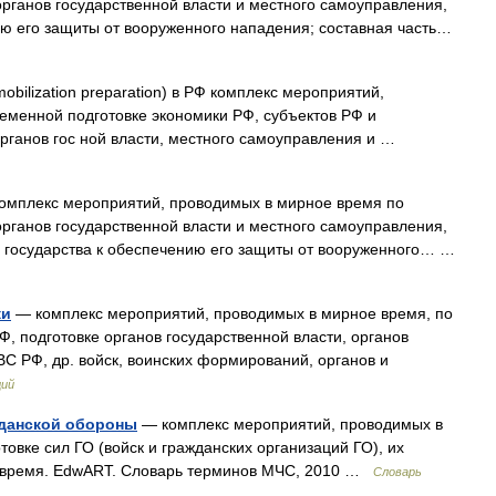
органов государственной власти и местного самоуправления,
ию его защиты от вооруженного нападения; составная часть…
obilization preparation) в РФ комплекс мероприятий,
еменной подготовке экономики РФ, субъектов РФ и
рганов гос ной власти, местного самоуправления и …
омплекс мероприятий, проводимых в мирное время по
органов государственной власти и местного самоуправления,
и государства к обеспечению его защиты от вооруженного… …
ки
— комплекс мероприятий, проводимых в мирное время, по
, подготовке органов государственной власти, органов
ВС РФ, др. войск, воинских формирований, органов и
ций
жданской обороны
— комплекс мероприятий, проводимых в
овке сил ГО (войск и гражданских организаций ГО), их
е время. EdwART. Словарь терминов МЧС, 2010 …
Словарь