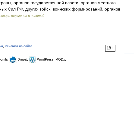
раны, органов государственной власти, органов местного
ых Сил РФ, других войск, воинских формирований, органов
ловарь терминов и понятий
ка
,
Реклама на сайте
18+
omla,
Drupal,
WordPress, MODx.