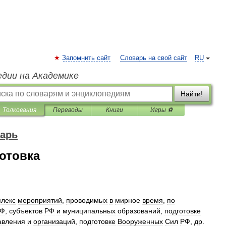
Запомнить сайт
Словарь на свой сайт
RU
едии на Академике
Найти!
Толкования
Переводы
Книги
Игры ⚽
арь
отовка
плекс
мероприятий
,
проводимых
в
мирное
время
,
по
Ф
,
субъектов
РФ
и
муниципальных
образований
,
подготовке
авления
и
организаций
,
подготовке
Вооруженных
Сил
РФ
,
др
.