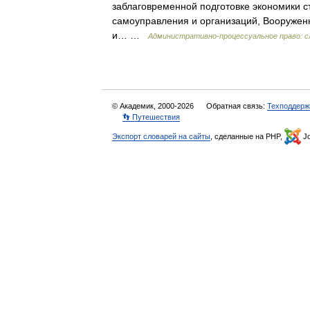
заблаговременной подготовке экономики ст
самоуправления и организаций, Вооруженн
и… …
Административно-процессуальное право: с
© Академик, 2000-2026
Обратная связь:
Техподдерж
👣 Путешествия
Экспорт словарей на сайты
, сделанные на PHP,
Jo