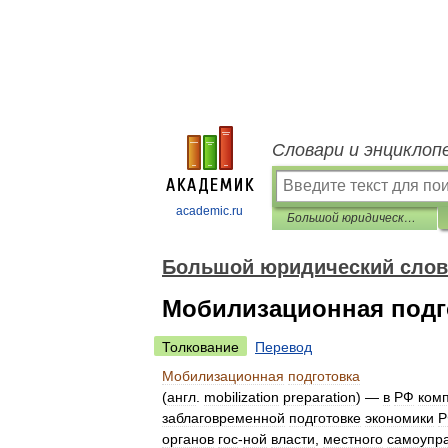
Словари и энциклоп
academic.ru
Большой юридический словарь
Большой юридический слов
Мобилизационная подг
Толкование
Перевод
Мобилизационная
подготовка
(
англ
.
mobilization
preparation
) —
в
РФ
ком
заблаговременной
подготовке
экономики
Р
органов
гос
-
ной
власти
,
местного
самоупр