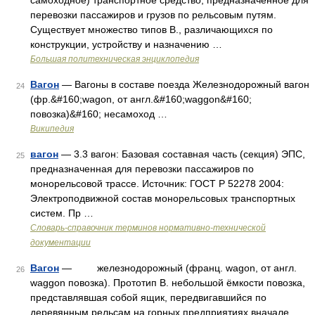
самоходное) транспортное средство, предназначенное для
перевозки пассажиров и грузов по рельсовым путям.
Существует множество типов В., различающихся по
конструкции, устройству и назначению …
Большая политехническая энциклопедия
Вагон
— Вагоны в составе поезда Железнодорожный вагон
24
(фр.&#160;wagon, от англ.&#160;waggon&#160;
повозка)&#160; несамоход …
Википедия
вагон
— 3.3 вагон: Базовая составная часть (секция) ЭПС,
25
предназначенная для перевозки пассажиров по
монорельсовой трассе. Источник: ГОСТ Р 52278 2004:
Электроподвижной состав монорельсовых транспортных
систем. Пр …
Словарь-справочник терминов нормативно-технической
документации
Вагон
— железнодорожный (франц. wagon, от англ.
26
waggon повозка). Прототип В. небольшой ёмкости повозка,
представлявшая собой ящик, передвигавшийся по
деревянным рельсам на горных предприятиях вначале