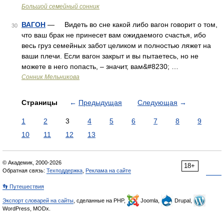
Большой семейный сонник
ВАГОН
— Видеть во сне какой либо вагон говорит о том,
30
что ваш брак не принесет вам ожидаемого счастья, ибо
весь груз семейных забот целиком и полностью ляжет на
ваши плечи. Если вагон закрыт и вы пытаетесь, но не
можете в него попасть, – значит, вам&#8230; …
Сонник Мельникова
Страницы
←
Предыдущая
Следующая
→
1
2
3
4
5
6
7
8
9
10
11
12
13
© Академик, 2000-2026
18+
Обратная связь:
Техподдержка
,
Реклама на сайте
👣 Путешествия
Экспорт словарей на сайты
, сделанные на PHP,
Joomla,
Drupal,
WordPress, MODx.