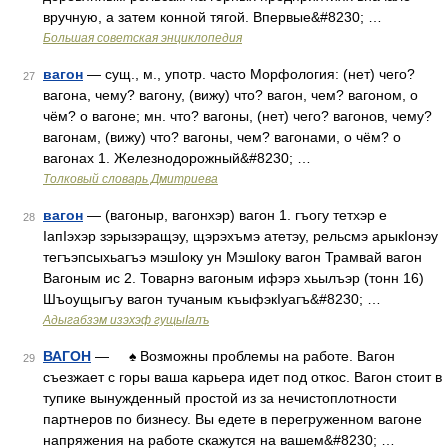
вручную, а затем конной тягой. Впервые&#8230; …
Большая советская энциклопедия
вагон
— сущ., м., употр. часто Морфология: (нет) чего?
27
вагона, чему? вагону, (вижу) что? вагон, чем? вагоном, о
чём? о вагоне; мн. что? вагоны, (нет) чего? вагонов, чему?
вагонам, (вижу) что? вагоны, чем? вагонами, о чём? о
вагонах 1. Железнодорожный&#8230; …
Толковый словарь Дмитриева
вагон
— (вагоныр, вагонхэр) вагон 1. гъогу тетхэр е
28
IапIэхэр зэрызэращэу, щэрэхъмэ атетэу, рельсмэ арыкIонэу
тегъэпсыхьагъэ мэшIоку ун МэшIоку вагон Трамвай вагон
Вагоным ис 2. Товарнэ вагоным ифэрэ хьылъэр (тонн 16)
Шъоущыгъу вагон тучаным къыфэкIуагъ&#8230; …
Адыгабзэм изэхэф гущыIалъ
ВАГОН
— ♠ Возможны проблемы на работе. Вагон
29
съезжает с горы ваша карьера идет под откос. Вагон стоит в
тупике вынужденный простой из за нечистоплотности
партнеров по бизнесу. Вы едете в перегруженном вагоне
напряжения на работе скажутся на вашем&#8230; …