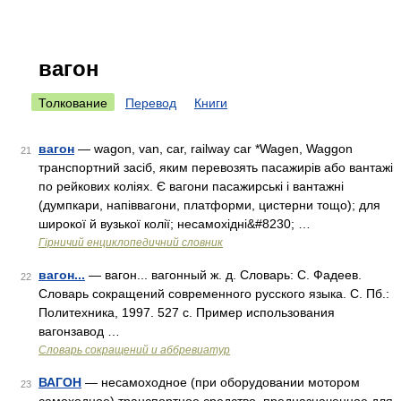
вагон
Толкование
Перевод
Книги
вагон
— wagon, van, car, railway car *Wagen, Waggon
21
транспортний засіб, яким перевозять пасажирів або вантажі
по рейкових коліях. Є вагони пасажирські і вантажні
(думпкари, напіввагони, платформи, цистерни тощо); для
широкої й вузької колії; несамохідні&#8230; …
Гірничий енциклопедичний словник
вагон...
— вагон... вагонный ж. д. Словарь: С. Фадеев.
22
Словарь сокращений современного русского языка. С. Пб.:
Политехника, 1997. 527 с. Пример использования
вагонзавод …
Словарь сокращений и аббревиатур
ВАГОН
— несамоходное (при оборудовании мотором
23