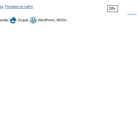
ка
,
Реклама на сайте
18+
omla,
Drupal,
WordPress, MODx.