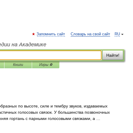
Запомнить сайт
Словарь на свой сайт
RU
едии на Академике
Найти!
Книги
Игры ⚽
разных по высоте, силе и тембру звуков, издаваемых
стичных голосовых связок. У большинства позвоночных
хняя гортань с парными голосовыми связками, а …