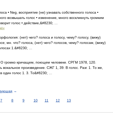
оса • Neg, восприятие (не) узнавать собственного голоса •
ного возвышать голос • изменение, много воскликнуть громким
оворит голос • действие,&#8230; …
мён
орфология: (нет) чего? голоса и голосу, чему? голосу, (вижу)
се; мн. что? голоса, (нет) чего? голосов, чему? голосам, (вижу)
голосах 1.&#8230; …
. О громко кричащем, поющем человеке. СРГМ 1978, 120.
ь вокальное произведение. СЖГ 1, 39. В голос. Разг. 1. То же,
о в один голос 1. 3. То&#8230; …
дующая
→
7
8
9
10
11
12
13