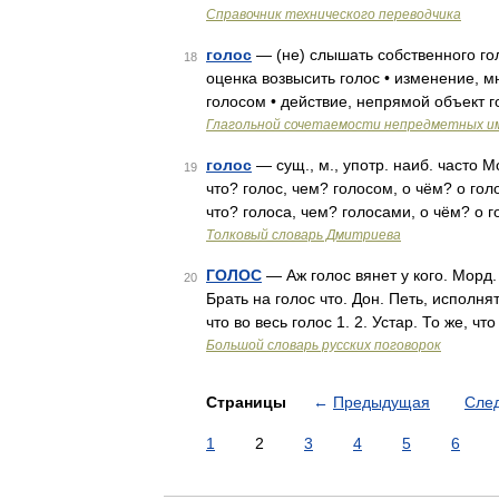
Справочник технического переводчика
голос
— (не) слышать собственного гол
18
оценка возвысить голос • изменение, м
голосом • действие, непрямой объект г
Глагольной сочетаемости непредметных и
голос
— сущ., м., употр. наиб. часто М
19
что? голос, чем? голосом, о чём? о голо
что? голоса, чем? голосами, о чём? о 
Толковый словарь Дмитриева
ГОЛОС
— Аж голос вянет у кого. Морд
20
Брать на голос что. Дон. Петь, исполнят
что во весь голос 1. 2. Устар. То же, чт
Большой словарь русских поговорок
Страницы
←
Предыдущая
Сле
1
2
3
4
5
6