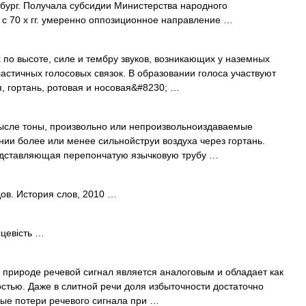
рбург. Получала субсидии Министерства народного
, с 70 х гг. умеренно оппозиционное направление …
по высоте, силе и тембру звуков, возникающих у наземных
астичных голосовых связок. В образовании голоса участвуют
я, гортань, ротовая и носовая&#8230; …
ысле тоны, произвольно или непроизвольноиздаваемые
ии более или менее сильнойструи воздуха через гортань.
редставляющая перепончатую язычковую трубу …
ов. История слов, 2010 …
сцевість …
 природе речевой сигнал является аналоговым и обладает как
остью. Даже в слитной речи доля избыточности достаточно
ные потери речевого сигнала при …