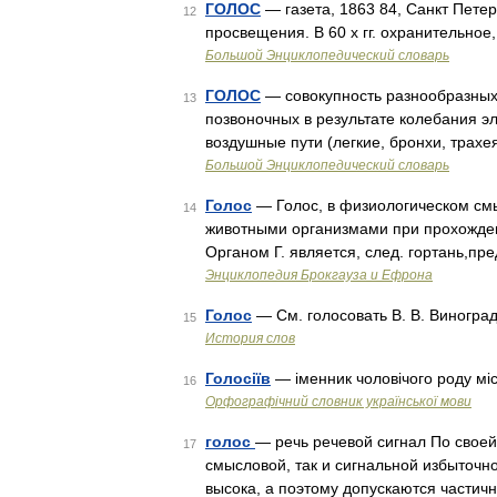
ГОЛОС
— газета, 1863 84, Санкт Пете
12
просвещения. В 60 х гг. охранительное
Большой Энциклопедический словарь
ГОЛОС
— совокупность разнообразных 
13
позвоночных в результате колебания эл
воздушные пути (легкие, бронхи, трахе
Большой Энциклопедический словарь
Голос
— Голос, в физиологическом см
14
животными организмами при прохожден
Органом Г. является, след. гортань,п
Энциклопедия Брокгауза и Ефрона
Голос
— См. голосовать В. В. Виноград
15
История слов
Голосіїв
— іменник чоловічого роду мі
16
Орфографічний словник української мови
голос
— речь речевой сигнал По своей
17
смысловой, так и сигнальной избыточн
высока, а поэтому допускаются частич