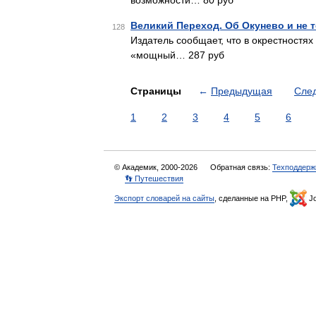
возможности… 80 руб
Великий Переход. Об Окунево и не 
128
Издатель сообщает, что в окрестностя
«мощный… 287 руб
Страницы
←
Предыдущая
Сле
1
2
3
4
5
6
© Академик, 2000-2026
Обратная связь:
Техподдерж
👣 Путешествия
Экспорт словарей на сайты
, сделанные на PHP,
Jo