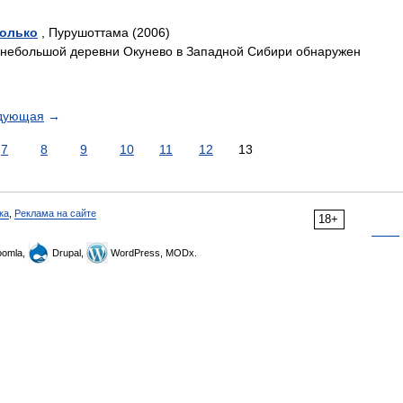
только
, Пурушоттама (2006)
х небольшой деревни Окунево в Западной Сибири обнаружен
дующая
→
7
8
9
10
11
12
13
ка
,
Реклама на сайте
18+
omla,
Drupal,
WordPress, MODx.