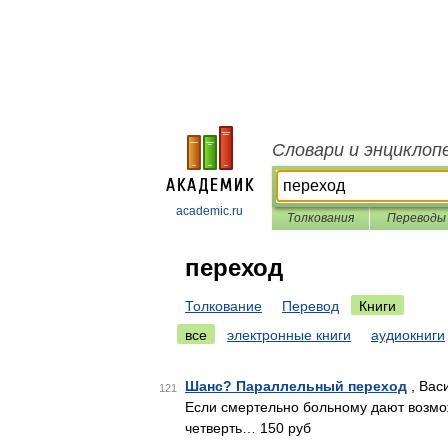
Словари и энциклоп
academic.ru
Толкования
Переводы
переход
Толкование
Перевод
Книги
все
электронные книги
аудиокниги
Шанс? Параллельный переход
, Вас
121
Если смертельно больному дают возмож
четверть… 150 руб