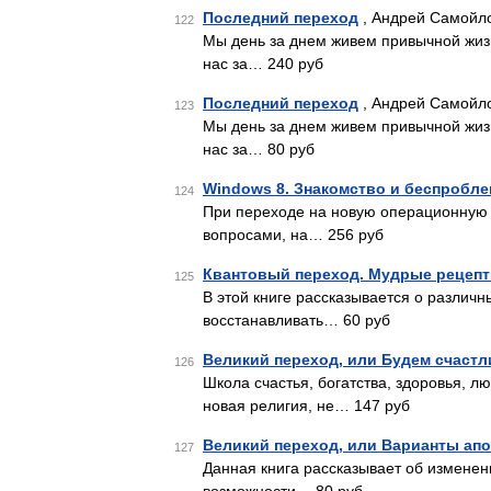
Последний переход
, Андрей Самойло
122
Мы день за днем живем привычной жизн
нас за… 240 руб
Последний переход
, Андрей Самойло
123
Мы день за днем живем привычной жизн
нас за… 80 руб
Windows 8. Знакомство и беспробл
124
При переходе на новую операционную 
вопросами, на… 256 руб
Квантовый переход. Мудрые рецеп
125
В этой книге рассказывается о различ
восстанавливать… 60 руб
Великий переход, или Будем счаст
126
Школа счастья, богатства, здоровья, л
новая религия, не… 147 руб
Великий переход, или Варианты ап
127
Данная книга рассказывает об измене