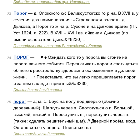
Библейская энциклопедия арх. Никифора.
Порог
— д. Опокского с/с Великоустюгско го р на. В XVII в. у
23
селения два наименования: «Стреленская волость, д.
Дьякова, а Порог то ж на р. Сухоне и на Дьякове враге» (ПК
Уст 1624, л. 222). В XVII – XVIII вв. ойконим Дьяково (по
имени основателя Дьяка&#8230; …
Географические названия Вологодской области
ПОРОГ
— ♥ ♠ Ожидать кого то у порога вы стоите на
24
пороге важного события. Перешагивать порог и споткнуться
об него к расстройству здоровья и осложнениям в деловой
жизни. ↑ Представьте, что вы легко перешагиваете порог
и за ним вас ждет приятный&#8230; …
Большой семейный сонник
порог
— а; м. 1. Брус на полу под дверью (обычно
25
деревянный). Шагнуть через п. Споткнуться о п. Большой,
высокий, низкий п. Переступить п.; переступить через п.
(также: сделать решительный шаг). // Дверной проём, вход.
Остановиться у порога. Появиться на …
Энциклопедический словарь