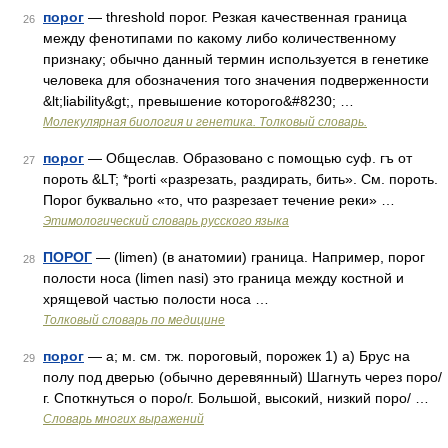
порог
— threshold порог. Pезкая качественная граница
26
между фенотипами по какому либо количественному
признаку; обычно данный термин используется в генетике
человека для обозначения того значения подверженности
&lt;liability&gt;, превышение которого&#8230; …
Молекулярная биология и генетика. Толковый словарь.
порог
— Общеслав. Образовано с помощью суф. гъ от
27
пороть &LT; *porti «разрезать, раздирать, бить». См. пороть.
Порог буквально «то, что разрезает течение реки» …
Этимологический словарь русского языка
ПОРОГ
— (limen) (в анатомии) граница. Например, порог
28
полости носа (limen nasi) это граница между костной и
хрящевой частью полости носа …
Толковый словарь по медицине
порог
— а; м. см. тж. пороговый, порожек 1) а) Брус на
29
полу под дверью (обычно деревянный) Шагнуть через поро/
г. Споткнуться о поро/г. Большой, высокий, низкий поро/ …
Словарь многих выражений