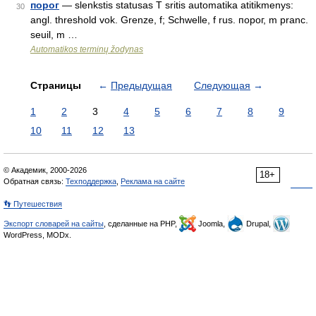
порог
— slenkstis statusas T sritis automatika atitikmenys:
30
angl. threshold vok. Grenze, f; Schwelle, f rus. порог, m pranc.
seuil, m …
Automatikos terminų žodynas
Страницы
←
Предыдущая
Следующая
→
1
2
3
4
5
6
7
8
9
10
11
12
13
© Академик, 2000-2026
18+
Обратная связь:
Техподдержка
,
Реклама на сайте
👣 Путешествия
Экспорт словарей на сайты
, сделанные на PHP,
Joomla,
Drupal,
WordPress, MODx.