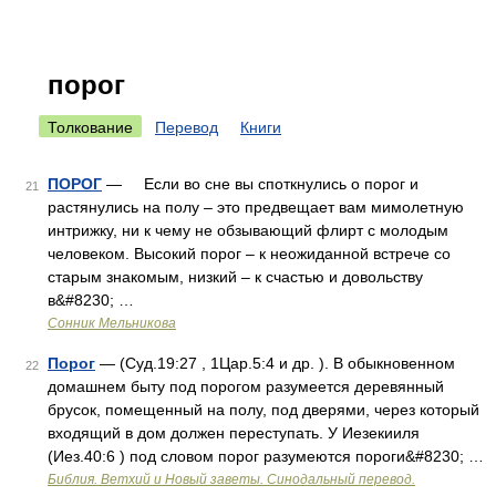
порог
Толкование
Перевод
Книги
ПОРОГ
— Если во сне вы споткнулись о порог и
21
растянулись на полу – это предвещает вам мимолетную
интрижку, ни к чему не обзывающий флирт с молодым
человеком. Высокий порог – к неожиданной встрече со
старым знакомым, низкий – к счастью и довольству
в&#8230; …
Сонник Мельникова
Порог
— (Суд.19:27 , 1Цар.5:4 и др. ). В обыкновенном
22
домашнем быту под порогом разумеется деревянный
брусок, помещенный на полу, под дверями, через который
входящий в дом должен переступать. У Иезекииля
(Иез.40:6 ) под словом порог разумеются пороги&#8230; …
Библия. Ветхий и Новый заветы. Синодальный перевод.