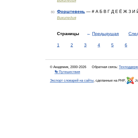
Википедия
Форштевень
— # А Б В Г Д Е Ё Ж З И 
80
Википедия
Страницы
←
Предыдущая
Сле
1
2
3
4
5
6
© Академик, 2000-2026
Обратная связь:
Техподдерж
👣 Путешествия
Экспорт словарей на сайты
, сделанные на PHP,
Jo