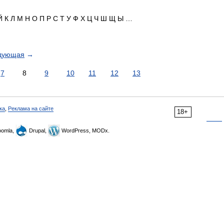
Й К Л М Н О П Р С Т У Ф Х Ц Ч Ш Щ Ы …
дующая
→
7
8
9
10
11
12
13
ка
,
Реклама на сайте
18+
omla,
Drupal,
WordPress, MODx.