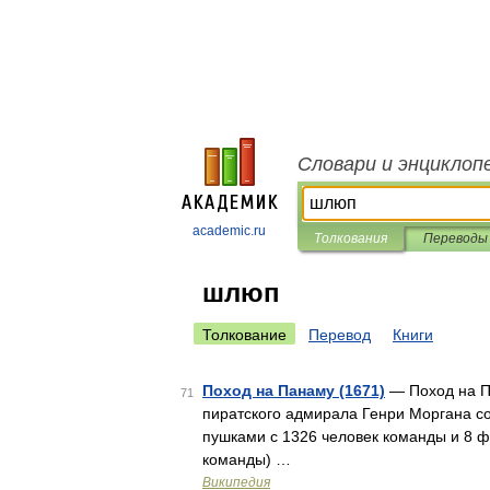
Словари и энциклоп
academic.ru
Толкования
Переводы
шлюп
Толкование
Перевод
Книги
Поход на Панаму (1671)
— Поход на П
71
пиратского адмирала Генри Моргана со
пушками с 1326 человек команды и 8 ф
команды) …
Википедия