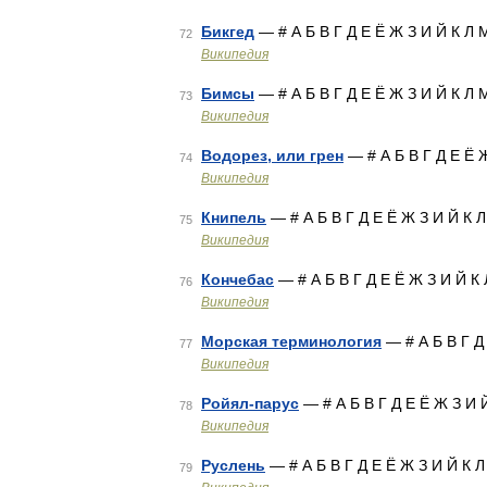
Бикгед
— # А Б В Г Д Е Ё Ж З И Й К Л
72
Википедия
Бимсы
— # А Б В Г Д Е Ё Ж З И Й К Л
73
Википедия
Водорез, или грен
— # А Б В Г Д Е Ё 
74
Википедия
Книпель
— # А Б В Г Д Е Ё Ж З И Й К 
75
Википедия
Кончебас
— # А Б В Г Д Е Ё Ж З И Й К
76
Википедия
Морская терминология
— # А Б В Г Д
77
Википедия
Ройял-парус
— # А Б В Г Д Е Ё Ж З И 
78
Википедия
Руслень
— # А Б В Г Д Е Ё Ж З И Й К 
79