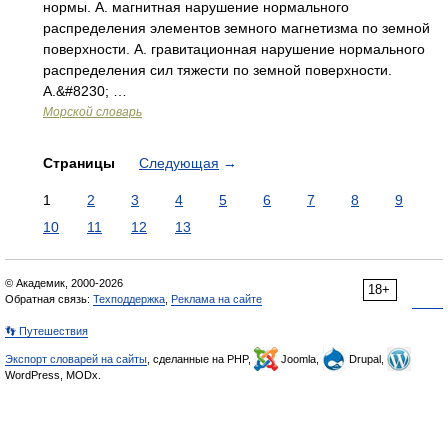
нормы. А. магнитная нарушение нормального
распределения элементов земного магнетизма по земной
поверхности. А. гравитационная нарушение нормального
распределения сил тяжести по земной поверхности.
А.&#8230; …
Морской словарь
Страницы
Следующая
→
1
2
3
4
5
6
7
8
9
10
11
12
13
© Академик, 2000-2026
18+
Обратная связь:
Техподдержка
,
Реклама на сайте
👣 Путешествия
Экспорт словарей на сайты
, сделанные на PHP,
Joomla,
Drupal,
WordPress, MODx.