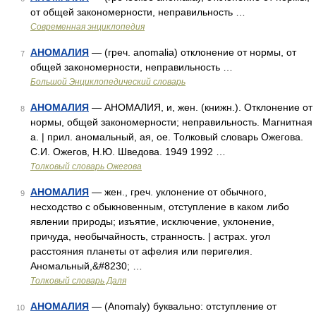
от общей закономерности, неправильность …
Современная энциклопедия
АНОМАЛИЯ
— (греч. anomalia) отклонение от нормы, от
7
общей закономерности, неправильность …
Большой Энциклопедический словарь
АНОМАЛИЯ
— АНОМАЛИЯ, и, жен. (книжн.). Отклонение от
8
нормы, общей закономерности; неправильность. Магнитная
а. | прил. аномальный, ая, ое. Толковый словарь Ожегова.
С.И. Ожегов, Н.Ю. Шведова. 1949 1992 …
Толковый словарь Ожегова
АНОМАЛИЯ
— жен., греч. уклонение от обычного,
9
несходство с обыкновенным, отступление в каком либо
явлении природы; изъятие, исключение, уклонение,
причуда, необычайность, странность. | астрах. угол
расстояния планеты от афелия или перигелия.
Аномальный,&#8230; …
Толковый словарь Даля
АНОМАЛИЯ
— (Anomaly) буквально: отступление от
10