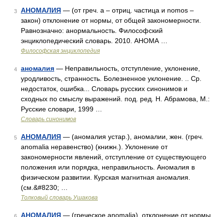
АНОМАЛИЯ
— (от греч. а – отриц. частица и nomos –
3
закон) отклонение от нормы, от общей закономерности.
Равнозначно: анормальность. Философский
энциклопедический словарь. 2010. АНОМА …
Философская энциклопедия
аномалия
— Неправильность, отступление, уклонение,
4
уродливость, странность. Болезненное уклонение. .. Ср.
недостаток, ошибка... Словарь русских синонимов и
сходных по смыслу выражений. под. ред. Н. Абрамова, М.:
Русские словари, 1999 …
Словарь синонимов
АНОМАЛИЯ
— (аномалия устар.), аномалии, жен. (греч.
5
anomalia неравенство) (книжн.). Уклонение от
закономерности явлений, отступление от существующего
положения или порядка, неправильность. Аномалия в
физическом развитии. Курская магнитная аномалия.
(см.&#8230; …
Толковый словарь Ушакова
АНОМАЛИЯ
— (греческое anomalia), отклонение от нормы,
6