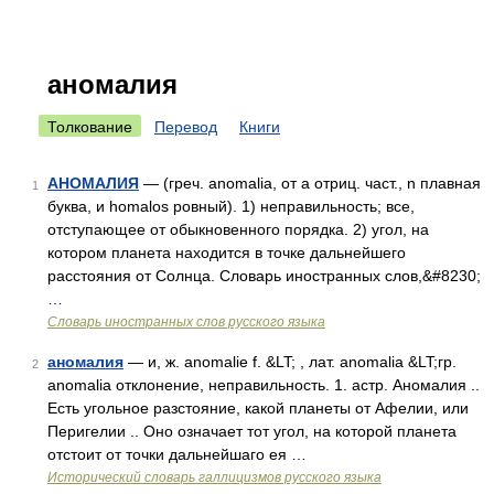
аномалия
Толкование
Перевод
Книги
АНОМАЛИЯ
— (греч. anomalia, от a отриц. част., n плавная
1
буква, и homalos ровный). 1) неправильность; все,
отступающее от обыкновенного порядка. 2) угол, на
котором планета находится в точке дальнейшего
расстояния от Солнца. Словарь иностранных слов,&#8230;
…
Словарь иностранных слов русского языка
аномалия
— и, ж. anomalie f. &LT; , лат. anomalia &LT;гр.
2
anomalia отклонение, неправильность. 1. астр. Аномалия ..
Есть угольное разстояние, какой планеты от Афелии, или
Перигелии .. Оно означает тот угол, на которой планета
отстоит от точки дальнейшаго ея …
Исторический словарь галлицизмов русского языка