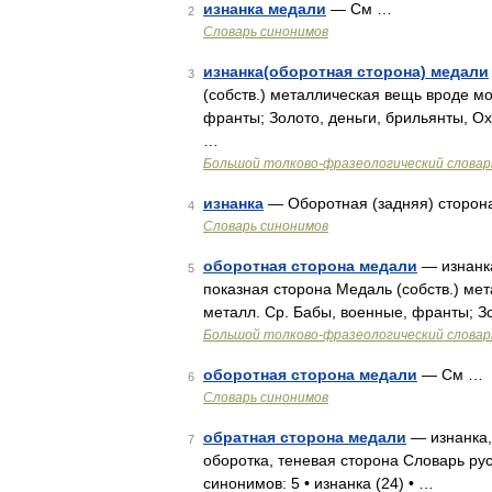
изнанка медали
— См …
2
Словарь синонимов
изнанка(оборотная сторона) медали
3
(собств.) металлическая вещь вроде мо
франты; Золото, деньги, брильянты, Ох
…
Большой толково-фразеологический словар
изнанка
— Оборотная (задняя) сторона, 
4
Словарь синонимов
оборотная сторона медали
— изнанка
5
показная сторона Медаль (собств.) мет
металл. Ср. Бабы, военные, франты; З
Большой толково-фразеологический словар
оборотная сторона медали
— См …
6
Словарь синонимов
обратная сторона медали
— изнанка,
7
оборотка, теневая сторона Словарь рус
синонимов: 5 • изнанка (24) • …