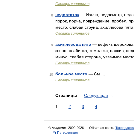
Словарь синонимов
недостаток
— Изъян, недосмотр, недоч
8
порок, порча, повреждение, пробел, пр
место, слабая струна, ахиллесова пята
Словарь синонимов
ахиллесова пята
— дефект, шероховато
9
звено, слабинка, комплекс, пассив, нед
минус, слабая сторона, уязвимое мест
Словарь синонимов
больное место
— См …
10
Словарь синонимов
Страницы
Следующая
→
1
2
3
4
© Академик, 2000-2026
Обратная связь:
Техподдерж
👣 Путешествия