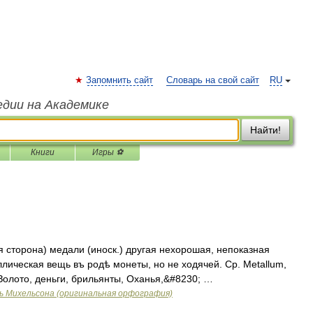
Запомнить сайт
Словарь на свой сайт
RU
едии на Академике
Найти!
Книги
Игры ⚽
 сторона) медали (иноск.) другая нехорошая, непоказная
ллическая вещь въ родѣ монеты, но не ходячей. Ср. Metallum,
Золото, деньги, брильянты, Оханья,&#8230; …
ь Михельсона (оригинальная орфография)