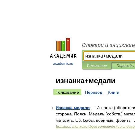
Словари и энциклоп
academic.ru
Толкования
Переводы
изнанка+медали
Толкование
Перевод
Книги
Изнанка медали
— Изнанка (оборотная
1
сторона. Поясн. Медаль (собств.) мета
металлъ. Ср. Бабы, военные, франты; 
Большой толково-фразеологический словар