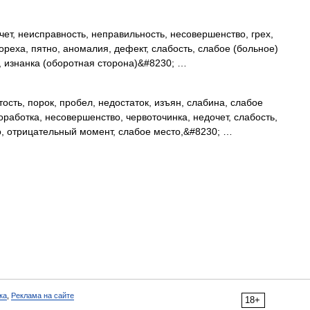
ет, неисправность, неправильность, несовершенство, грех,
ореха, пятно, аномалия, дефект, слабость, слабое (больное)
, изнанка (оборотная сторона)&#8230; …
сть, порок, пробел, недостаток, изъян, слабина, слабое
оработка, несовершенство, червоточинка, недочет, слабость,
о, отрицательный момент, слабое место,&#8230; …
ка
,
Реклама на сайте
18+