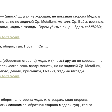
— (иноск.) другая не хорошая, не показная сторона Медаль
неты, но не ходячей Ср. Metallum, металл. Ср. Бабы, военные,
анья, жадные взгляды, Горем убитые лица... Здесь то&#8230;
ь Михельсона
оборот, тыл. Прот. . .. См …
 (оборотная сторона) медали (иноск.) другая не хорошая, не
аллическая вещь вроде монеты, но не ходячей Ср. Metallum,
олото, деньги, брильянты, Оханья, жадные взгляды …
ь Михельсона
 оборотная сторона медали, отрицательная сторона,
ских синонимов. обратная сторона медали сущ., кол во