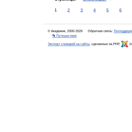
1
2
3
4
5
6
© Академик, 2000-2026
Обратная связь:
Техподдерж
👣 Путешествия
Экспорт словарей на сайты
, сделанные на PHP,
Jo