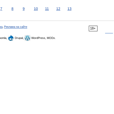
7
8
9
10
11
12
13
ка
,
Реклама на сайте
18+
omla,
Drupal,
WordPress, MODx.