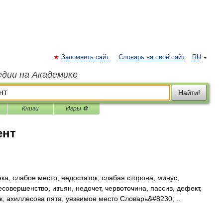
Запомнить сайт
Словарь на свой сайт
RU
едии на Академике
Найти!
Книги
Игры ⚽
ент
а, слабое место, недостаток, слабая сторона, минус,
есовершенство, изъян, недочет, червоточина, пассив, дефект,
ок, ахиллесова пята, уязвимое место Словарь&#8230; …