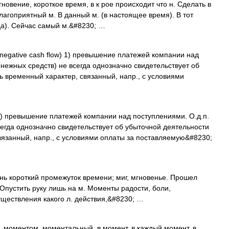
новение, короткое время, в к рое происходит что н. Сделать в
Благоприятный м. В данный м. (в настоящее время). В тот
огда). Сейчас самый м.&#8230; …
negative cash flow) 1) превышение платежей компании над
нежных средств) не всегда однозначно свидетельствует об
ь временный характер, связанный, напр., с условиями
 превышение платежей компании над поступлениями. О.д.п.
сегда однозначно свидетельствует об убыточной деятельности
вязанный, напр., с условиями оплаты за поставляемую&#8230;
ень короткий промежуток времени; миг, мгновенье. Прошел
. Опустить руку лишь на м. Моменты радости, боли,
уществления какого л. действия,&#8230; …
ж. моментом, моментальный, в момент, в каждый момент, в