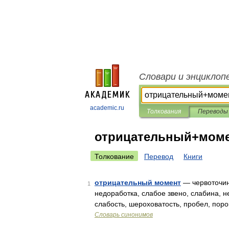
Словари и энциклоп
academic.ru
Толкования
Переводы
отрицательный+мом
Толкование
Перевод
Книги
отрицательный момент
— червоточинк
1
недоработка, слабое звено, слабина, н
слабость, шероховатость, пробел, пор
Словарь синонимов