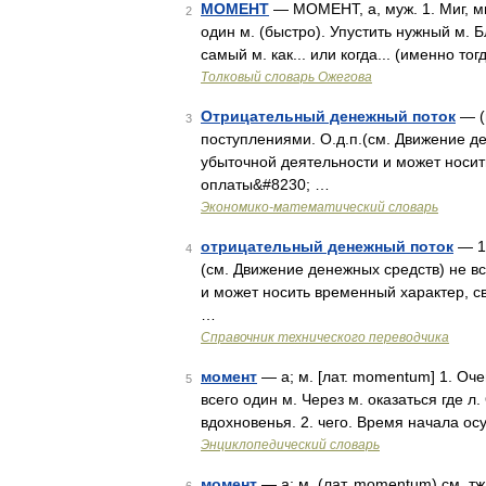
МОМЕНТ
— МОМЕНТ, а, муж. 1. Миг, мг
2
один м. (быстро). Упустить нужный м. 
самый м. как... или когда... (именно т
Толковый словарь Ожегова
Отрицательный денежный поток
— (
3
поступлениями. О.д.п.(см. Движение де
убыточной деятельности и может носит
оплаты&#8230; …
Экономико-математический словарь
отрицательный денежный поток
— 1)
4
(см. Движение денежных средств) не в
и может носить временный характер, с
…
Справочник технического переводчика
момент
— а; м. [лат. momentum] 1. Оч
5
всего один м. Через м. оказаться где л
вдохновенья. 2. чего. Время начала ос
Энциклопедический словарь
момент
— а; м. (лат. momentum) см. т