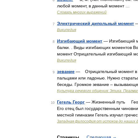
6
любой момент, в данный момент …
Словарь многих выражений
Электрический дипольный момент
—
7
Википедия
Изгибающий момент
— Изгибающий мо
8
балки. . Виды изгибающих моментов 
момент Отрицательный изгибающий м
Википедия
зевание
— Отрицательный момент в ре
9
пальцами или ладонью. Нужно старатьс
беседы. Громкое зевание – вызывающ
Культура речевого общения: Этика. Прагма
Гегель Георг
— Жизненный путь Георг 
10
Его отец был государственным чиновни
местной гимназии Гегель изучал грече
Западная философия от истоков до наших 
Страницы
Следующая
→