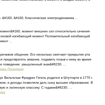
 &#160; &#160; Классическая электродинамика …
мент&#160; момент внешних сил относительно сечения
Волновой изгибающий момент Положительный изгибающий
омент …
чевом общении. Его несколько смягчает прикрытие рта
я предотвратить зевание, подавить позыв к нему во время
ее поведение: умышленный знак&#8230; …
тика. Психология
Вильгельм Фридрих Гегель родился в Штутгарте в 1770 г.
ком, и доходы позволяли дать сыну высшее образование. В
скую и латинскую классику. С годами&#8230; …
дней