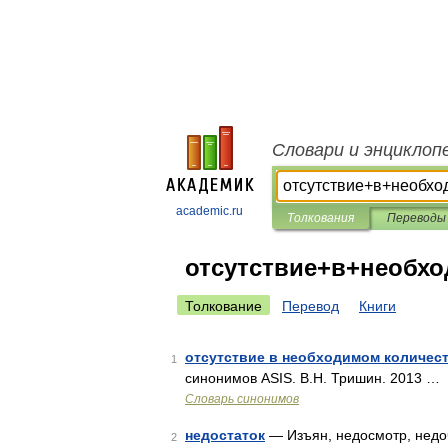
Словари и энциклоп
academic.ru
Толкования
Переводы
отсутствие+в+необх
Толкование
Перевод
Книги
отсутствие в необходимом количес
1
синонимов ASIS. В.Н. Тришин. 2013 …
Словарь синонимов
недостаток
— Изъян, недосмотр, недоч
2