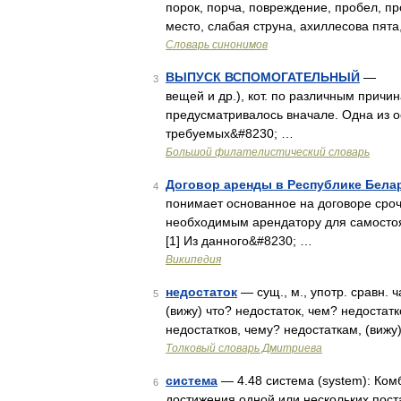
порок, порча, повреждение, пробел, пр
место, слабая струна, ахиллесова пята
Словарь синонимов
ВЫПУСК ВСПОМОГАТЕЛЬНЫЙ
— фила
3
вещей и др.), кот. по различным причи
предусматривалось вначале. Одна из о
требуемых&#8230; …
Большой филателистический словарь
Договор аренды в Республике Бела
4
понимает основанное на договоре сро
необходимым арендатору для самостоя
[1] Из данного&#8230; …
Википедия
недостаток
— сущ., м., употр. сравн. 
5
(вижу) что? недостаток, чем? недостатк
недостатков, чему? недостаткам, (вижу
Толковый словарь Дмитриева
система
— 4.48 система (system): Ко
6
достижения одной или нескольких пос