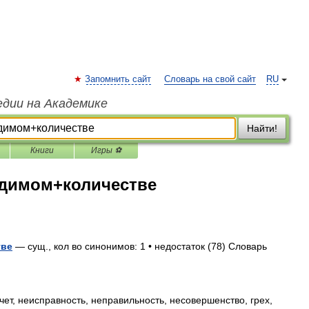
Запомнить сайт
Словарь на свой сайт
RU
едии на Академике
Найти!
Книги
Игры ⚽
одимом+количестве
тве
— сущ., кол во синонимов: 1 • недостаток (78) Словарь
ет, неисправность, неправильность, несовершенство, грех,