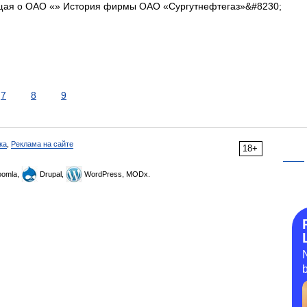
щая о ОАО «» История фирмы ОАО «Сургутнефтегаз»&#8230;
7
8
9
ка
,
Реклама на сайте
18+
omla,
Drupal,
WordPress, MODx.