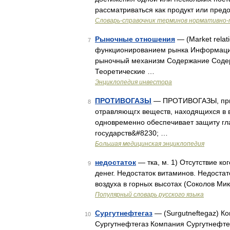
рассматриваться как продукт или пред
Словарь-справочник терминов нормативно-
Рыночные отношения
— (Market rela
7
функционированием рынка Информация
рыночный механизм Содержание Соде
Теоретические …
Энциклопедия инвестора
ПРОТИВОГАЗЫ
— ПРОТИВОГАЗЫ, приб
8
отравляющгх веществ, находящихся в в
одновременно обеспечивает защиту гла
государств&#8230; …
Большая медицинская энциклопедия
недостаток
— тка, м. 1) Отсутствие ко
9
денег. Недостаток витаминов. Недостат
воздуха в горных высотах (Соколов Ми
Популярный словарь русского языка
Сургутнефтегаз
— (Surgutneftegaz) К
10
Сургутнефтегаз Компания Сургутнефтег