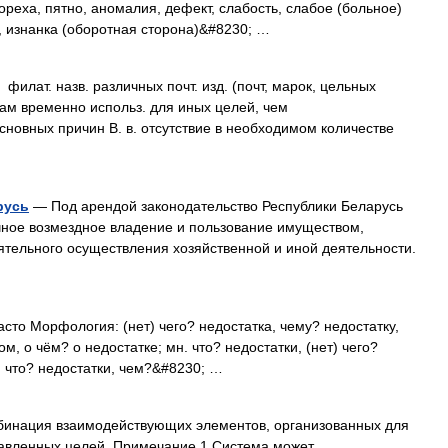
ореха, пятно, аномалия, дефект, слабость, слабое (больное)
, изнанка (оборотная сторона)&#8230; …
т. назв. различных почт. изд. (почт, марок, цельных
нам временно использ. для иных целей, чем
сновных причин В. в. отсутствие в необходимом количестве
русь
— Под арендой законодательство Республики Беларусь
чное возмездное владение и пользование имуществом,
тельного осуществления хозяйственной и иной деятельности.
часто Морфология: (нет) чего? недостатка, чему? недостатку,
ом, о чём? о недостатке; мн. что? недостатки, (нет) чего?
) что? недостатки, чем?&#8230; …
мбинация взаимодействующих элементов, организованных для
тавленных целей. Примечание 1 Система может