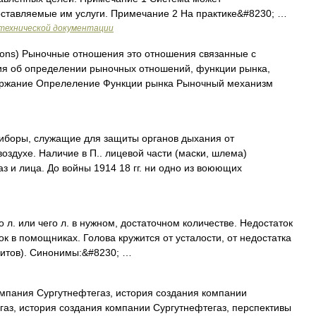
оставляемые им услуги. Примечание 2 На практике&#8230; …
технической документации
tions) Рыночные отношения это отношения связанные с
 об определении рыночных отношений, функции рынка,
ржание Опрелеление Функции рынка Рыночный механизм
оры, служащие для защиты органов дыхания от
оздухе. Наличие в П.. лицевой части (маски, шлема)
з и лица. До войны 1914 18 гг. ни одно из воюющих
го л. или чего л. в нужном, достаточном количестве. Недостаток
ок в помощниках. Голова кружится от усталости, от недостатка
китов). Синонимы:&#8230; …
омпания Сургутнефтегаз, история создания компании
аз, история создания компании Сургутнефтегаз, перспективы