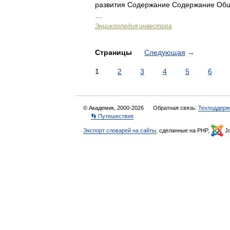
развития Содержание Содержание Об
…
Энциклопедия инвестора
Страницы
Следующая
→
1
2
3
4
5
6
© Академик, 2000-2026
Обратная связь:
Техподдерж
👣 Путешествия
Экспорт словарей на сайты
, сделанные на PHP,
Jo