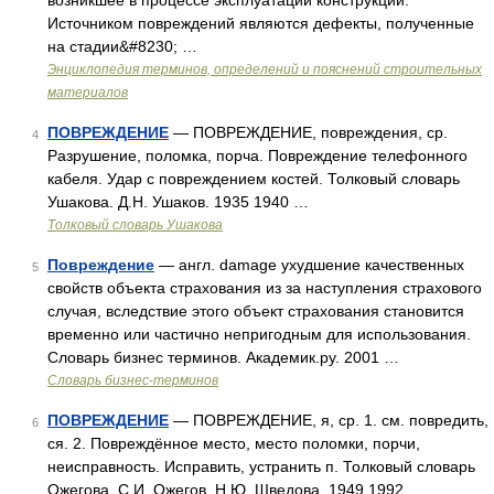
возникшее в процессе эксплуатации конструкции.
Источником повреждений являются дефекты, полученные
на стадии&#8230; …
Энциклопедия терминов, определений и пояснений строительных
материалов
ПОВРЕЖДЕНИЕ
— ПОВРЕЖДЕНИЕ, повреждения, ср.
4
Разрушение, поломка, порча. Повреждение телефонного
кабеля. Удар с повреждением костей. Толковый словарь
Ушакова. Д.Н. Ушаков. 1935 1940 …
Толковый словарь Ушакова
Повреждение
— англ. damage ухудшение качественных
5
свойств объекта страхования из за наступления страхового
случая, вследствие этого объект страхования становится
временно или частично непригодным для использования.
Словарь бизнес терминов. Академик.ру. 2001 …
Словарь бизнес-терминов
ПОВРЕЖДЕНИЕ
— ПОВРЕЖДЕНИЕ, я, ср. 1. см. повредить,
6
ся. 2. Повреждённое место, место поломки, порчи,
неисправность. Исправить, устранить п. Толковый словарь
Ожегова. С.И. Ожегов, Н.Ю. Шведова. 1949 1992 …