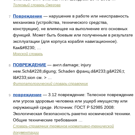
Толковый словарь Ожегова
Повреждение
— нарушение в работе или неисправность
7
механизма (устройства, технического средства,
конструкции), не влияющее на выполнение его основных
функций. Может быть боевым или полученным в результате
эксплуатации (для корпуса корабля навигационное).
Как&#8230; …
Морской словарь
ПОВРЕЖДЕНИЕ
— англ.damage; injury
8
нем.Sch&#228;digung; Schaden франц.d&#233;g&#226;t;
l&#233;sion см. > …
Фитопатологический словарь-справочник
повреждение
— 3.12 повреждение: Телесное повреждение
9
или угроза здоровью человека или ущерб имуществу или
окружающей среде. Источник: ГОСТ Р 52985 2008:
Экологическая безопасность ракетно космической техники.
Общие технические требования …
Словарь-справочник терминов нормативно-технической
документации