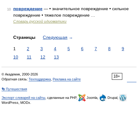
повреждение
— • значительное повреждение • сильное
10
повреждение • тяжелое повреждение …
Словарь русской идиоматики
Страницы
Следующая
→
1
2
3
4
5
6
7
8
9
10
11
12
13
© Академик, 2000-2026
18+
Обратная связь:
Техподдержка
,
Реклама на сайте
👣 Путешествия
Экспорт словарей на сайты
, сделанные на PHP,
Joomla,
Drupal,
WordPress, MODx.