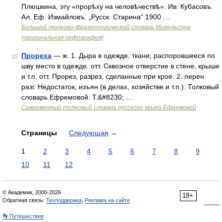
Плюшкина, эту «прорѣху на человѣчествѣ». Ив. Кубасовъ.
Ал. Еф. Измайловъ. „Русск. Старина“ 1900 …
Большой толково-фразеологический словарь Михельсона
(оригинальная орфография)
Прореха
— ж. 1. Дыра в одежде, ткани; распоровшееся по
10
шву место в одежде. отт. Сквозное отверстие в стене, крыше
и т.п. отт. Прорез, разрез, сделанные при крое. 2. перен.
разг. Недостаток, изъян (в делах, хозяйстве и т.п.). Толковый
словарь Ефремовой. Т.&#8230; …
Современный толковый словарь русского языка Ефремовой
Страницы
Следующая
→
1
2
3
4
5
6
7
8
9
10
11
12
© Академик, 2000-2026
18+
Обратная связь:
Техподдержка
,
Реклама на сайте
👣 Путешествия