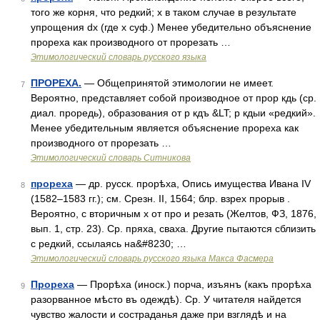
того же корня, что редкий; х в таком случае в результате
упрощения dх (где х суф.) Менее убедительно объяснение
прореха как производного от прорезать …
Этимологический словарь русского языка
ПРОРЕХА.
— Общепринятой этимологии не имеет.
7
Вероятно, представляет собой производное от прор кдь (ср.
диал. проредь), образования от р кдъ &LT; р кдыи «редкий».
Менее убедительным является объяснение прореха как
производного от прорезать …
Этимологический словарь Ситникова
прореха
— др. русск. прорѣха, Опись имущества Ивана IV
8
(1582–1583 гг.); см. Срезн. II, 1564; блр. взрех прорыв .
Вероятно, с вторичным х от про и резать (Желтов, ФЗ, 1876,
вып. 1, стр. 23). Ср. пряха, сваха. Другие пытаются сблизить
с редкий, ссылаясь на&#8230; …
Этимологический словарь русского языка Макса Фасмера
Прореха
— Прорѣха (иноск.) порча, изъянъ (какъ прорѣха
9
разорванное мѣсто въ одеждѣ). Ср. У читателя найдется
чувство жалости и состраданья даже при взглядѣ и на