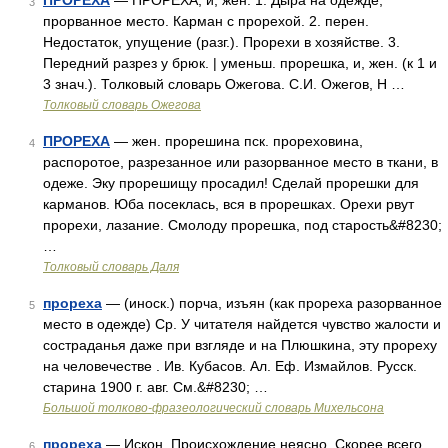
ПРОРЕХА
— ПРОРЕХА, и, жен. 1. Дыра на одежде,
3
прорванное место. Карман с прорехой. 2. перен.
Недостаток, упущение (разг.). Прорехи в хозяйстве. 3.
Передний разрез у брюк. | уменьш. прорешка, и, жен. (к 1 и
3 знач.). Толковый словарь Ожегова. С.И. Ожегов, Н …
Толковый словарь Ожегова
ПРОРЕХА
— жен. прорешина пск. прореховина,
4
распоротое, разрезанное или разорванное место в ткани, в
одеже. Эку прорешищу просадил! Сделай прорешки для
карманов. Юба посеклась, вся в прорешках. Орехи рвут
прорехи, лазание. Смолоду прорешка, под старость&#8230;
…
Толковый словарь Даля
прореха
— (иноск.) порча, изъян (как прореха разорванное
5
место в одежде) Ср. У читателя найдется чувство жалости и
состраданья даже при взгляде и на Плюшкина, эту прореху
на человечестве . Ив. Кубасов. Ал. Еф. Измайлов. Русск.
старина 1900 г. авг. См.&#8230; …
Большой толково-фразеологический словарь Михельсона
прореха
— Искон. Происхождение неясно. Скорее всего,
6