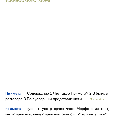
Философский словарь Спонвиля
Примета
— Содержание 1 Что такое Примета? 2 В быту, в
разговоре 3 По суеверным представлениям …
Википедия
примета
— сущ., ж., употр. сравн. часто Морфология: (нет)
чего? приметы, чему? примете, (вижу) что? примету, чем?