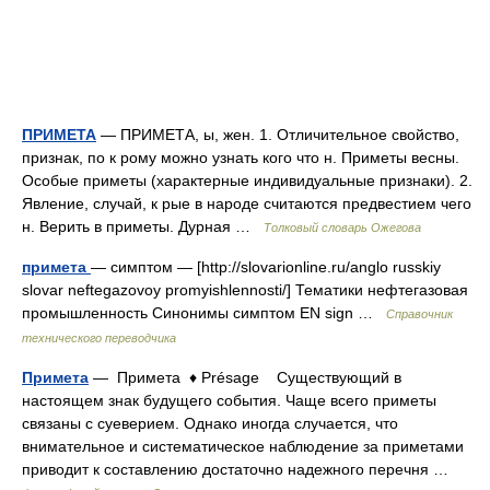
ПРИМЕТА
— ПРИМЕТА, ы, жен. 1. Отличительное свойство,
признак, по к рому можно узнать кого что н. Приметы весны.
Особые приметы (характерные индивидуальные признаки). 2.
Явление, случай, к рые в народе считаются предвестием чего
н. Верить в приметы. Дурная …
Толковый словарь Ожегова
примета
— симптом — [http://slovarionline.ru/anglo russkiy
slovar neftegazovoy promyishlennosti/] Тематики нефтегазовая
промышленность Синонимы симптом EN sign …
Справочник
технического переводчика
Примета
— Примета ♦ Présage Существующий в
настоящем знак будущего события. Чаще всего приметы
связаны с суеверием. Однако иногда случается, что
внимательное и систематическое наблюдение за приметами
приводит к составлению достаточно надежного перечня …