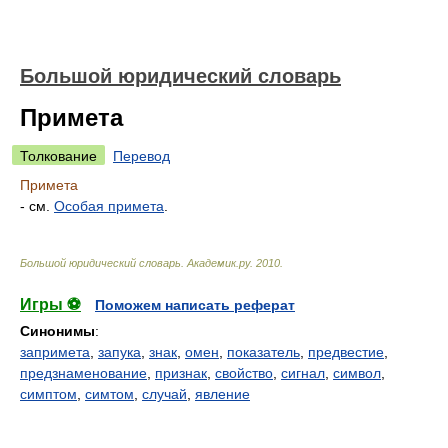
Большой юридический словарь
Примета
Толкование
Перевод
Примета
- см.
Особая примета
.
Большой юридический словарь
.
Академик.ру
.
2010
.
Игры ⚽
Поможем написать реферат
Синонимы
:
запримета
,
запука
,
знак
,
омен
,
показатель
,
предвестие
,
предзнаменование
,
признак
,
свойство
,
сигнал
,
символ
,
симптом
,
симтом
,
случай
,
явление