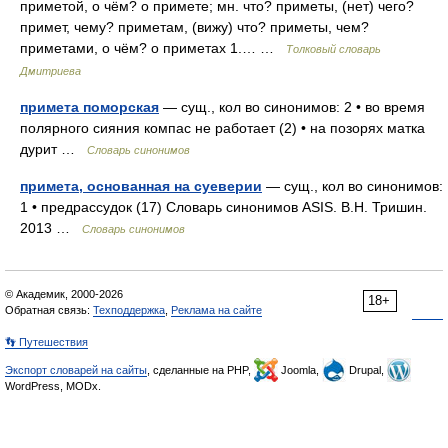
приметой, о чём? о примете; мн. что? приметы, (нет) чего?
примет, чему? приметам, (вижу) что? приметы, чем?
приметами, о чём? о приметах 1.… …
Толковый словарь
Дмитриева
примета поморская
— сущ., кол во синонимов: 2 • во время
полярного сияния компас не работает (2) • на позорях матка
дурит …
Словарь синонимов
примета, основанная на суеверии
— сущ., кол во синонимов:
1 • предрассудок (17) Словарь синонимов ASIS. В.Н. Тришин.
2013 …
Словарь синонимов
© Академик, 2000-2026
18+
Обратная связь:
Техподдержка
,
Реклама на сайте
👣 Путешествия
Экспорт словарей на сайты
, сделанные на PHP,
Joomla,
Drupal,
WordPress, MODx.