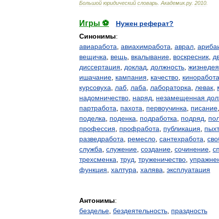
Большой
юридический
словарь
.
Академик
.
ру
.
2010
.
Игры ⚽
Нужен реферат?
Синонимы
:
авиаработа
,
авиахимработа
,
аврал
,
ариба
вещичка
,
вещь
,
вкалывание
,
воскресник
,
д
диссертация
,
доклад
,
должность
,
жизнедея
ишачание
,
кампания
,
качество
,
киноработ
курсовуха
,
лаб
,
лаба
,
лабораторка
,
левак
,
надомничество
,
наряд
,
незамещенная дол
партработа
,
пахота
,
первоучинка
,
писание
поделка
,
поденка
,
подработка
,
подряд
,
по
профессия
,
профработа
,
публикация
,
пых
разведработа
,
ремесло
,
сантехработа
,
сво
служба
,
служение
,
создание
,
сочинение
,
с
трехсменка
,
труд
,
труженичество
,
упражне
функция
,
халтура
,
халява
,
эксплуатация
Антонимы
:
безделье
,
бездеятельность
,
праздность