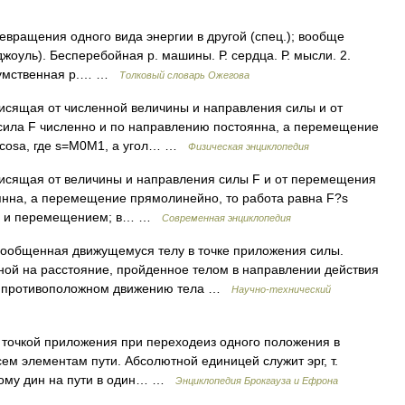
евращения одного вида энергии в другой (спец.); вообще
жоуль). Бесперебойная р. машины. Р. сердца. Р. мысли. 2.
, умственная р.… …
Толковый словарь Ожегова
исящая от численной величины и направления силы и от
сила F численно и по направлению постоянна, а перемещение
•s•cosa, где s=M0M1, a угол… …
Физическая энциклопедия
висящая от величины и направления силы F и от перемещения
оянна, а перемещение прямолинейно, то работа равна F?s
илы и перемещением; в… …
Современная энциклопедия
общенная движущемуся телу в точке приложения силы.
ной на расстояние, пройденное телом в направлении действия
ии, противоположном движению тела …
Научно-технический
точкой приложения при переходеиз одного положения в
сем элементам пути. Абсолютной единицей служит эрг, т.
ному дин на пути в один… …
Энциклопедия Брокгауза и Ефрона