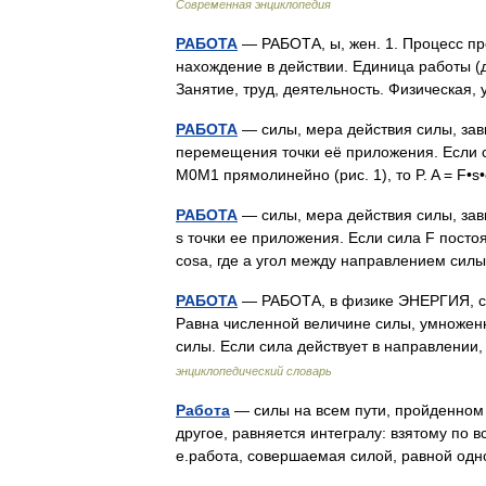
Современная энциклопедия
РАБОТА
— РАБОТА, ы, жен. 1. Процесс пр
нахождение в действии. Единица работы (д
Занятие, труд, деятельность. Физическая
РАБОТА
— силы, мера действия силы, зав
перемещения точки её приложения. Если 
М0М1 прямолинейно (рис. 1), то P. A = F
РАБОТА
— силы, мера действия силы, за
s точки ее приложения. Если сила F пост
cosa, где a угол между направлением с
РАБОТА
— РАБОТА, в физике ЭНЕРГИЯ, со
Равна численной величине силы, умножен
силы. Если сила действует в направлен
энциклопедический словарь
Работа
— силы на всем пути, пройденном 
другое, равняется интегралу: взятому по в
е.работа, совершаемая силой, равной од