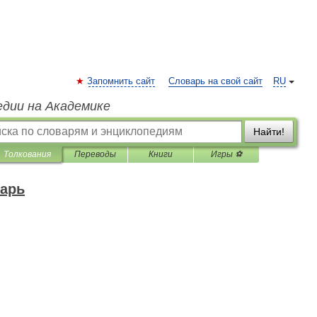
Запомнить сайт
Словарь на свой сайт
RU
едии на Академике
Найти!
Толкования
Переводы
Книги
Игры ⚽
арь