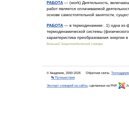
РАБОТА
— (work) Деятельность, включающ
работ является оплачиваемой деятельност
основе самостоятельной занятости, сущ
РАБОТА
— в термодинамике:..1) одна из 
термодинамической системы (физического 
характеристика преобразования энергии в
Большой Энциклопедический словарь
© Академик, 2000-2026
Обратная связь:
Техподдерж
👣 Путешествия
Экспорт словарей на сайты
, сделанные на PHP,
Jo