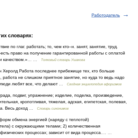
Работодатель
гих словарях:
вие по глаг. работать; то, чем кто–н. занят, занятие, труд.
есть право на получение гарантированной работы с оплатой
ом и качеством.»… …
Толковый словарь Ушакова
н Херолд Работа последнее прибежище тех, кто больше
, работа не слишком приятное занятие, но куда то ведь надо
 люди любят все, что делают …
Сводная энциклопедия афоризмов
трада, подвиг, упражнение; изделие, поделка, произведение,
ительная, кропотливая, тяжелая, адская, египетская, полевая,
ела. Весь доход …
Словарь синонимов
 форм обмена энергией (наряду с теплотой)
тела) с окружающими телами; 2) количественная
 физических процессах; зависит от вида процесса.… …