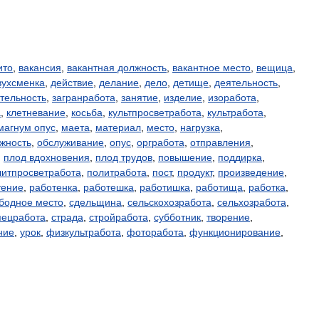
ито
,
вакансия
,
вакантная должность
,
вакантное место
,
вещица
,
вухсменка
,
действие
,
делание
,
дело
,
детище
,
деятельность
,
тельность
,
загранработа
,
занятие
,
изделие
,
изоработа
,
а
,
клетневание
,
косьба
,
культпросветработа
,
культработа
,
магнум опус
,
маета
,
материал
,
место
,
нагрузка
,
жность
,
обслуживание
,
опус
,
оргработа
,
отправления
,
,
плод вдохновения
,
плод трудов
,
повышение
,
поддирка
,
литпросветработа
,
политработа
,
пост
,
продукт
,
произведение
,
тение
,
работенка
,
работешка
,
работишка
,
работища
,
работка
,
бодное место
,
сдельщина
,
сельскохозработа
,
сельхозработа
,
пецработа
,
страда
,
стройработа
,
субботник
,
творение
,
ние
,
урок
,
физкультработа
,
фоторабота
,
функционирование
,