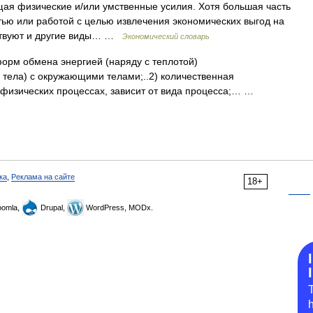
ая физические и/или умственные усилия. Хотя большая часть
ью или работой с целью извлечения экономических выгод на
ествуют и другие виды… …
Экономический словарь
форм обмена энергией (наряду с теплотой)
тела) с окружающими телами;..2) количественная
 физических процессах, зависит от вида процесса;… …
ка
,
Реклама на сайте
18+
omla,
Drupal,
WordPress, MODx.