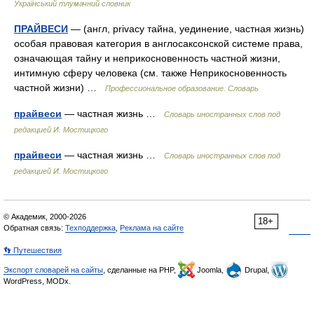
Український тлумачний словник
ПРАЙВЕСИ
— (англ, privacy тайна, уединение, частная жизнь)
особая правовая категория в англосаксонской системе права,
означающая тайну и неприкосновенность частной жизни,
интимную сферу человека (см. также Неприкосновенность
частной жизни) …
Профессиональное образование. Словарь
прайвеси
— частная жизнь …
Словарь иностранных слов под
редакцией И. Мостицкого
прайвеси
— частная жизнь …
Словарь иностранных слов под
редакцией И. Мостицкого
© Академик, 2000-2026
18+
Обратная связь:
Техподдержка
,
Реклама на сайте
👣 Путешествия
Экспорт словарей на сайты
, сделанные на PHP,
Joomla,
Drupal,
WordPress, MODx.