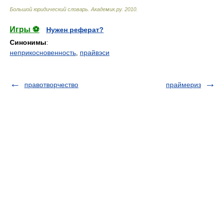
Большой юридический словарь
.
Академик.ру
.
2010
.
Игры ⚽
Нужен реферат?
Синонимы
:
неприкосновенность
,
прайвэси
правотворчество
праймериз