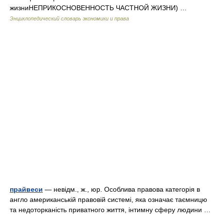
жизниНЕПРИКОСНОВЕННОСТЬ ЧАСТНОЙ ЖИЗНИ) …
Энциклопедический словарь экономики и права
прайвеси
— невідм., ж., юр. Особлива правова категорія в
англо американській правовій системі, яка означає таємницю
та недоторканість приватного життя, інтимну сферу людини …