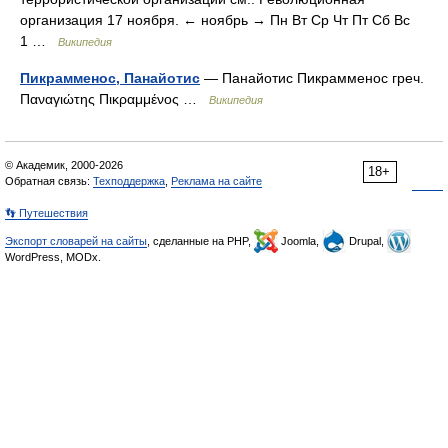
организация 17 ноября. ← ноябрь → Пн Вт Ср Чт Пт Сб Вс
1 …
Википедия
Пикрамменос, Панайотис
— Панайотис Пикрамменос греч.
Παναγιώτης Πικραμμένος …
Википедия
© Академик, 2000-2026
18+
Обратная связь:
Техподдержка
,
Реклама на сайте
👣 Путешествия
Экспорт словарей на сайты
, сделанные на PHP,
Joomla,
Drupal,
WordPress, MODx.