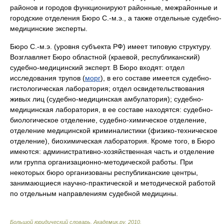
районов и городов функционируют районные, межрайонные и
городские отделения Бюро С.-м.э., а также отдельные судебно-
медицинские эксперты.
Бюро С.-м.э. (уровня субъекта РФ) имеет типовую структуру.
Возглавляет Бюро областной (краевой, республиканский)
судебно-медицинский эксперт. В Бюро входят: отдел
исследования трупов (
морг
), в его составе имеется судебно-
гистологическая лаборатория; отдел освидетельствования
живых лиц (судебно-медицинская амбулатория); судебно-
медицинская лаборатория, в ее составе находятся: судебно-
биологическое отделение, судебно-химическое отделение,
отделение медицинской криминалистики (физико-техническое
отделение), биохимическая лаборатория. Кроме того, в Бюро
имеются: административно-хозяйственная часть и отделение
или группа организационно-методической работы. При
некоторых бюро организованы республиканские центры,
занимающиеся научно-практической и методической работой
по отдельным направлениям судебной медицины.
Большой юридический словарь
.
Академик.ру
.
2010
.