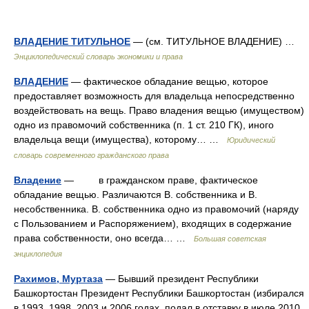
ВЛАДЕНИЕ ТИТУЛЬНОЕ
— (см. ТИТУЛЬНОЕ ВЛАДЕНИЕ) …
Энциклопедический словарь экономики и права
ВЛАДЕНИЕ
— фактическое обладание вещью, которое
предоставляет возможность для владельца непосредственно
воздействовать на вещь. Право владения вещью (имуществом)
одно из правомочий собственника (п. 1 ст. 210 ГК), иного
владельца вещи (имущества), которому… …
Юридический
словарь современного гражданского права
Владение
— в гражданском праве, фактическое
обладание вещью. Различаются В. собственника и В.
несобственника. В. собственника одно из правомочий (наряду
с Пользованием и Распоряжением), входящих в содержание
права собственности, оно всегда… …
Большая советская
энциклопедия
Рахимов, Муртаза
— Бывший президент Республики
Башкортостан Президент Республики Башкортостан (избирался
в 1993, 1998, 2003 и 2006 годах, подал в отставку в июле 2010