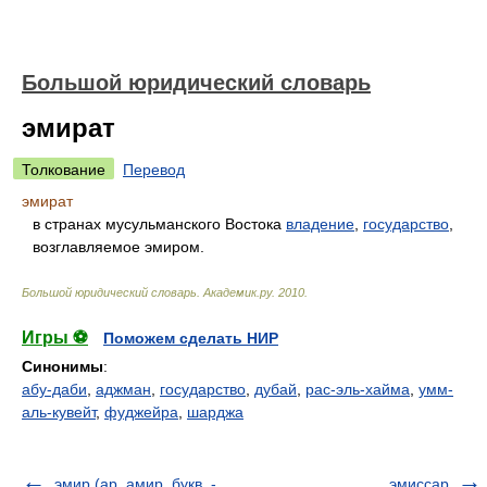
Большой юридический словарь
эмират
Толкование
Перевод
эмират
в странах мусульманского Востока
владение
,
государство
,
возглавляемое эмиром.
Большой юридический словарь
.
Академик.ру
.
2010
.
Игры ⚽
Поможем сделать НИР
Синонимы
:
абу-даби
,
аджман
,
государство
,
дубай
,
рас-эль-хайма
,
умм-
аль-кувейт
,
фуджейра
,
шарджа
эмир (ар. амир, букв. -
эмиссар