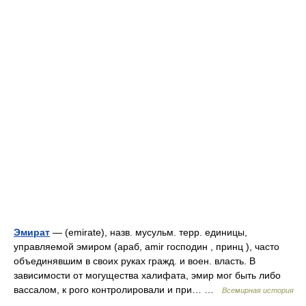
Эмират
— (emirate), назв. мусульм. терр. единицы,
управляемой эмиром (араб, amir господин , принц ), часто
объединявшим в своих руках гражд. и воен. власть. В
зависимости от могущества халифата, эмир мог быть либо
вассалом, к рого контролировали и при… …
Всемирная история