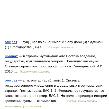
эмират
— сущ., кол во синонимов: 8 • абу даби (3) • аджман
(1) • государство (36) • …
Словарь синонимов
Эмират
— в странах мусульманского Востока владение,
государство, возглавляемое эмиром. Политическая наука:
Словарь справочник. сост. проф пол наук Санжаревский И.И..
2010 …
Политология. Словарь.
эмират
— а, м. émirat <араб. amir. 1. Система
государственного управления в феодальных мусульманских
странах. Гнет эмирата. БАС 1. 2. Феодальное государство, во
главе которого стоит эмир. БАС 1. На память приходят истории
крохотных пустынных эмиратов,… …
Исторический словарь
галлицизмов русского языка