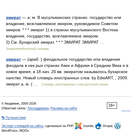
эмират
— а; м. В мусульманских странах: государство или
владение, возглавляемое эмиром, руководимое Советом
эмиров. * * * эмират 1) в странах мусульманского Востока
владение, государство, возглавляемое эмиром.
2) См. Бухарский эмират. * * * ЭМИРАТ ЭМИРАТ …
Энциклопедический словарь
эмират
— (араб. ) феодальное государство или владение
феодала в нек рых странах Азии и Африки в Средние Века и в
новое время; в 18 нач. 20 вв. эмиратом называлось бухарское
ханство. Новый словарь иностранных слов. by EdwART, , 2009.
эмират а, м. ( …
Словарь иностранных слов русского языка
© Академик, 2000-2026
18+
Обратная связь:
Техподдержка
,
Реклама на сайте
👣 Путешествия
Экспорт словарей на сайты
, сделанные на PHP,
Joomla,
Drupal,
WordPress, MODx.