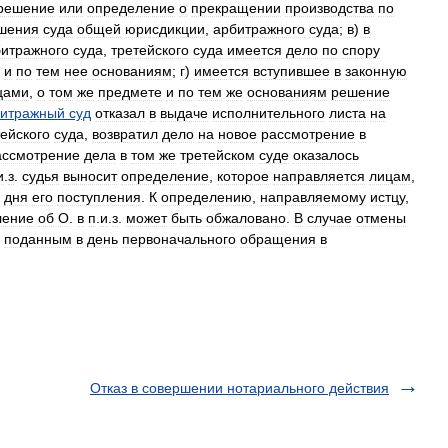
решение
или
определение
о
прекращении
производства
по
шения
суда
общей
юрисдикции
,
арбитражного
суда
;
в
)
в
итражного
суда
,
третейского
суда
имеется
дело
по
спору
и
по
тем
нее
основаниям
;
г
)
имеется
вступившее
в
законную
цами
,
о
том
же
предмете
и
по
тем
же
основаниям
решение
битражный
суд
отказал
в
выдаче
исполнительного
листа
на
тейского
суда
,
возвратил
дело
на
новое
рассмотрение
в
ассмотрение
дела
в
том
же
третейском
суде
оказалось
и
.
з
.
судья
выносит
определение
,
которое
направляется
лицам
,
дня
его
поступления
.
К
определению
,
направляемому
истцу
,
ление
об
О
.
в
п
.
и
.
з
.
может
быть
обжаловано
.
В
случае
отмены
поданным
в
день
первоначального
обращения
в
Отказ в совершении нотариального действия