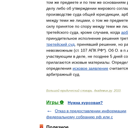
том
же
предмете
и
по
тем
же
основаниям
делу
либо
об
утверждении
мирового
согла
производстве
суда
общей
юрисдикции
,
арб
между
теми
же
лицами
,
о
том
же
предмете
силу
принятое
по
спору
между
теми
же
ли
третейского
суда
,
кроме
случаев
,
когда
ар
принудительное
исполнение
решения
тре
третейский
суд
,
принявший
решение
,
но
р
невозможным
(
ст
.
107
АПК
РФ
*).
Об
О
.
в
п
.
участвующим
в
деле
,
не
позднее
5
дней
со
прилагаются
исковые
материалы
.
Опреде
определения
исковое
заявление
считается
арбитражный
суд
.
Большой
юридический
словарь
.
Академик
.
ру
.
2010
.
Игры ⚽
Нужна курсовая?
Отказ в предоставлении информации
федеральному собранию рф или с
Полезное