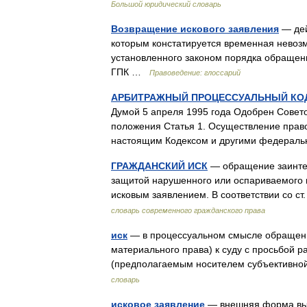
Большой юридический словарь
Возвращение искового заявления
— дей
которым констатируется временная невоз
установленного законом порядка обращени
ГПК …
Правоведение: глоссарий
АРБИТРАЖНЫЙ ПРОЦЕССУАЛЬНЫЙ КО
Думой 5 апреля 1995 года Одобрен Совет
положения Статья 1. Осуществление прав
настоящим Кодексом и другими федера
ГРАЖДАНСКИЙ ИСК
— обращение заинтер
защитой нарушенного или оспариваемого 
исковым заявлением. В соответствии со с
словарь современного гражданского права
иск
— в процессуальном смысле обращени
материального права) к суду с просьбой р
(предполагаемым носителем субъективн
словарь
исковое заявление
— внешняя форма выр