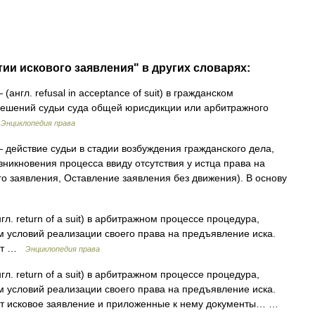
тии искового заявления" в других словарях:
(англ. refusal in acceptance of suit) в гражданском
решений судьи суда общей юрисдикции или арбитражного
…
Энциклопедия права
 действие судьи в стадии возбуждения гражданского дела,
никновения процесса ввиду отсутствия у истца права на
го заявления, Оставление заявления без движения). В основу
л. return of a suit) в арбитражном процессе процедура,
 условий реализации своего права на предъявление иска.
ает …
Энциклопедия права
л. return of a suit) в арбитражном процессе процедура,
 условий реализации своего права на предъявление иска.
ает исковое заявление и приложенные к нему документы… …