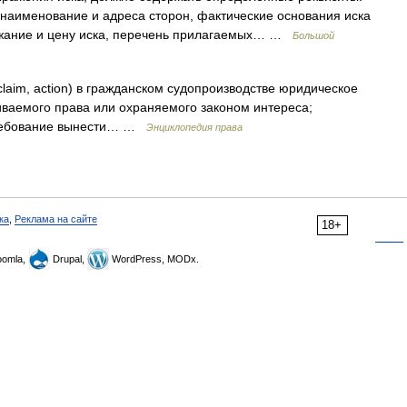
 наименование и адреса сторон, фактические основания иска
ржание и цену иска, перечень прилагаемых… …
Большой
uit, claim, action) в гражданском судопроизводстве юридическое
ваемого права или охраняемого законом интереса;
требование вынести… …
Энциклопедия права
ка
,
Реклама на сайте
18+
omla,
Drupal,
WordPress, MODx.