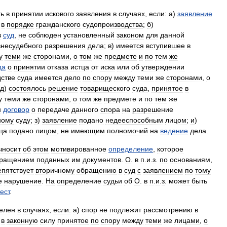
ть
в
принятии
искового
заявления
в
случаях
,
если:
а
)
заявление
в
порядке
гражданского
судопроизводства
;
б
)
в
суд
,
не
соблюден
установленный
законом
для
данной
внесудебного
разрешения
дела
;
в
)
имеется
вступившее
в
у
теми
же
сторонами
,
о
том
же
предмете
и
по
тем
же
да
о
принятии
отказа
истца
от
иска
или
об
утверждении
дстве
суда
имеется
дело
по
спору
между
теми
же
сторонами
,
о
д
)
состоялось
решение
товарищеского
суда
,
принятое
в
у
теми
же
сторонами
,
о
том
же
предмете
и
по
тем
же
н
договор
о
передаче
данного
спора
на
разрешение
ному
суду
;
з
)
заявление
подано
недееспособным
лицом
;
и
)
ца
подано
лицом
,
не
имеющим
полномочий
на
ведение
дела
.
ыносит
об
этом
мотивированное
определение
,
которое
вращением
поданных
им
документов
.
О
.
в
п
.
и
.
з
.
по
основаниям
,
епятствует
вторичному
обращению
в
суд
с
заявлением
по
тому
е
нарушение
.
На
определение
судьи
об
О
.
в
п
.
и
.
з
.
может
быть
ест
.
елен
в
случаях
,
если:
а
)
спор
не
подлежит
рассмотрению
в
в
законную
силу
принятое
по
спору
между
теми
же
лицами
,
о