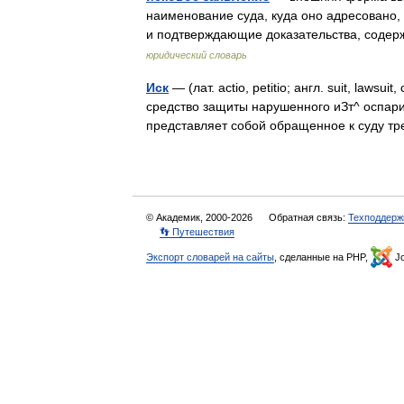
наименование суда, куда оно адресовано,
и подтверждающие доказательства, соде
юридический словарь
Иск
— (лат. actio, petitio; англ. suit, laws
средство защиты нарушенного иЗт^ оспари
представляет собой обращенное к суду 
© Академик, 2000-2026
Обратная связь:
Техподдерж
👣 Путешествия
Экспорт словарей на сайты
, сделанные на PHP,
Jo