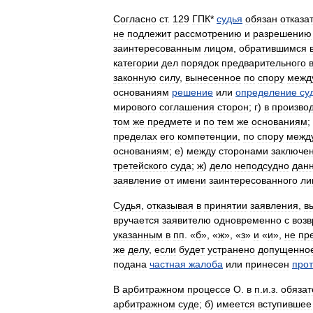
Согласно
ст
.
129
ГПК
*
судья
обязан
отказа
не
подлежит
рассмотрению
и
разрешению
заинтересованным
лицом
,
обратившимся
категории
дел
порядок
предварительного
законную
силу
,
вынесенное
по
спору
межд
основаниям
решение
или
определение
су
мирового
соглашения
сторон
;
г
)
в
произво
том
же
предмете
и
по
тем
же
основаниям
;
пределах
его
компетенции
,
по
спору
межд
основаниям
;
е
)
между
сторонами
заключе
третейского
суда
;
ж
)
дело
неподсудно
дан
заявление
от
имени
заинтересованного
ли
Судья
,
отказывая
в
принятии
заявления
,
в
вручается
заявителю
одновременно
с
воз
указанным
в
пп
. «
б
», «
ж
», «
з
»
и
«
и
»,
не
пр
же
делу
,
если
будет
устранено
допущенно
подана
частная
жалоба
или
принесен
прот
В
арбитражном
процессе
О
.
в
п
.
и
.
з
.
обязат
арбитражном
суде
;
б
)
имеется
вступившее