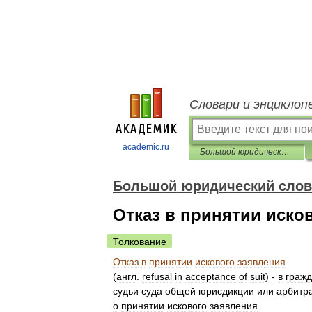
Словари и энциклоп
academic.ru
Большой юридический словарь
Большой юридический слов
Отказ в принятии иско
Толкование
Отказ
в
принятии
искового
заявления
(
англ
.
refusal
in
acceptance
of
suit
) -
в
граж
судьи
суда
общей
юрисдикции
или
арбитр
о
принятии
искового
заявления
.