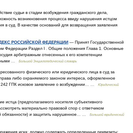
ствие судьи в стадии возбуждения гражданского дела,
можность возникновения процесса ввиду нарушения истцом
я в суд. В качестве оснований для возвращения заявления
ДЕКС РОССИЙСКОЙ ФЕДЕРАЦИИ
— Принят Государственной
ом Федерации Раздел I . Общие положения Глава 1. Основные
осудия арбитражным отнесенных к его компетенции
льными …
Большой Энциклопедический словарь
есованного физического или юридического лица в суд за
права либо охраняемого законом интереса, оформленное
т. 242 ГПК исковое заявление о возбуждении… …
Юридический
е истца (предполагаемого носителя субъективного
ассмотреть материально правовой спор с ответчиком
ой обязанности) и защитить нарушенное… …
Большой юридический
ажения иска; должно содержать определенные реквизиты: