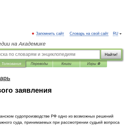
Запомнить сайт
Словарь на свой сайт
RU
едии на Академике
Найти!
Толкования
Переводы
Книги
Игры ⚽
арь
вого заявления
данском
судопроизводстве
РФ
одно
из
возможных
решений
ажного
суда
,
принимаемых
при
рассмотрении
судьей
вопроса