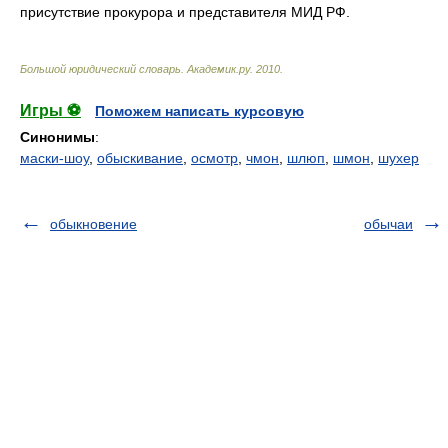
присутствие прокурора и представителя МИД РФ.
Большой юридический словарь
.
Академик.ру
.
2010
.
Игры ⚽
Поможем написать курсовую
Синонимы
:
маски-шоу
,
обыскивание
,
осмотр
,
чмон
,
шлюп
,
шмон
,
шухер
обыкновение
обычаи