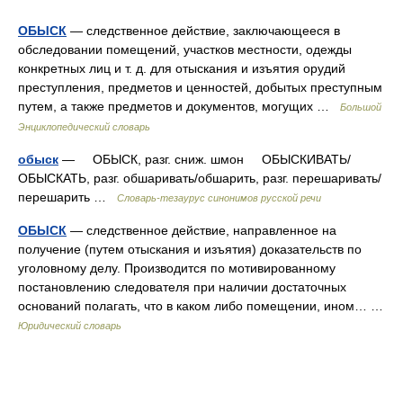
ОБЫСК
— следственное действие, заключающееся в
обследовании помещений, участков местности, одежды
конкретных лиц и т. д. для отыскания и изъятия орудий
преступления, предметов и ценностей, добытых преступным
путем, а также предметов и документов, могущих …
Большой
Энциклопедический словарь
обыск
— ОБЫСК, разг. сниж. шмон ОБЫСКИВАТЬ/
ОБЫСКАТЬ, разг. обшаривать/обшарить, разг. перешаривать/
перешарить …
Словарь-тезаурус синонимов русской речи
ОБЫСК
— следственное действие, направленное на
получение (путем отыскания и изъятия) доказательств по
уголовному делу. Производится по мотивированному
постановлению следователя при наличии достаточных
оснований полагать, что в каком либо помещении, ином… …
Юридический словарь